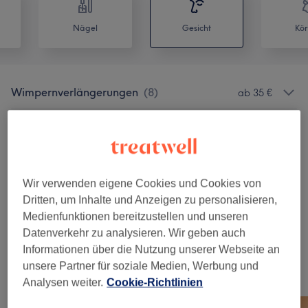
Nägel
Gesicht
Kör
Wimpernverlängerungen
(
8
)
ab 35 €
Gesichtsbehandlungen
(
3
)
ab 70 €
Augenbrauen & Wimpernbehandlungen
(
5
)
ab 35 €
Wir verwenden eigene Cookies und Cookies von
Permanent Make-Up
(
2
)
ab 350 €
Dritten, um Inhalte und Anzeigen zu personalisieren,
Medienfunktionen bereitzustellen und unseren
PMU & Tattoo Remover
(
1
)
ab 80 €
Datenverkehr zu analysieren. Wir geben auch
Informationen über die Nutzung unserer Webseite an
unsere Partner für soziale Medien, Werbung und
Unsere Arbeit
Analysen weiter.
Cookie-Richtlinien
Bild anklicken für weitere Details