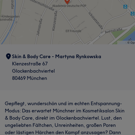
Was unsere Kunden über Teodora sagen
Was unsere Kunden über Martyna sagen
Herzlich
17
Professionell
12
Kompetent
11
Professionell
40
Herzlich
29
Sympathisch
29
Sympathisch
7
Fürsorglich
20
Skin & Body Care - Martyna Rynkowska
Klenzestraße 67
Glockenbachviertel
80469 München
Gepflegt, wunderschön und im echten Entspannung-
Modus: Das erwartet Münchner im Kosmetiksalon Skin
& Body Care, direkt im Glockenbachviertel. Lust, den
ungeliebten Fältchen, Unreinheiten, großen Poren
oder lästigen Härchen den Kampf anzusagen? Dann