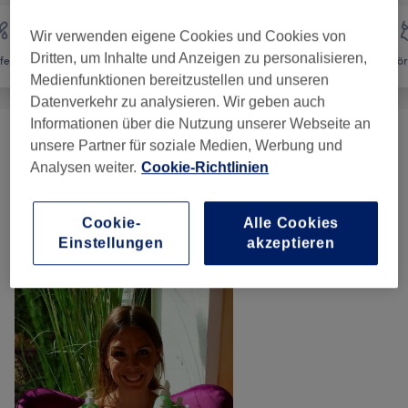
Wir verwenden eigene Cookies und Cookies von
Dritten, um Inhalte und Anzeigen zu personalisieren,
fernung
Gesicht
Massage
Kör
Medienfunktionen bereitzustellen und unseren
Datenverkehr zu analysieren. Wir geben auch
Informationen über die Nutzung unserer Webseite an
Gesichtsbehandlung - Dr. Schrammek
(
9
)
ab 17 €
unsere Partner für soziale Medien, Werbung und
Analysen weiter.
Cookie-Richtlinien
Augenbrauen & Wimpern
(
14
)
ab 16 €
Cookie-
Alle Cookies
Einstellungen
akzeptieren
Unsere Arbeit
Bild anklicken für weitere Details