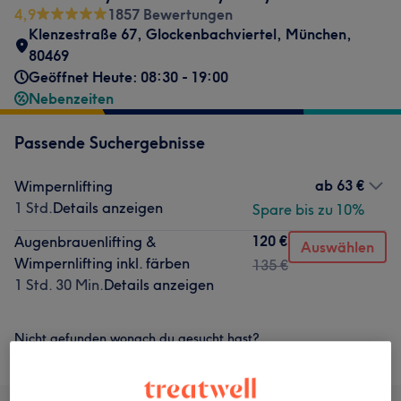
4,9
1857 Bewertungen
Klenzestraße 67
,
Glockenbachviertel
,
München
,
80469
Geöffnet Heute: 08:30 - 19:00
Nebenzeiten
Passende Suchergebnisse
ab
63 €
Wimpernlifting
1 Std.
Details anzeigen
Spare bis zu 10%
120 €
Augenbrauenlifting &
Auswählen
Wimpernlifting inkl. färben
135 €
1 Std. 30 Min.
Details anzeigen
Nicht gefunden wonach du gesucht hast?
Alle Services