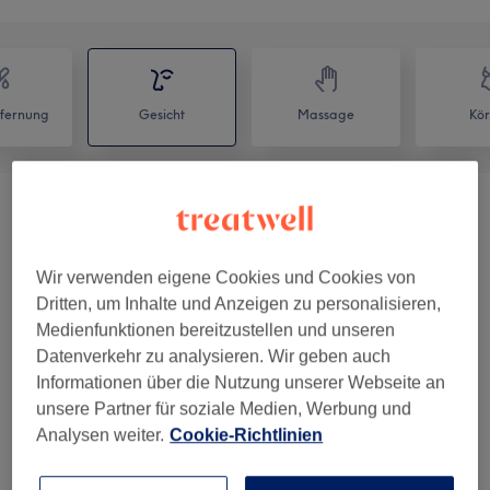
fernung
Gesicht
Massage
Kör
Gesichtsbehandlungen
(
23
)
ab 59 €
Augenbrauen
(
2
)
ab 12 €
Wir verwenden eigene Cookies und Cookies von
Dritten, um Inhalte und Anzeigen zu personalisieren,
Make-Up
(
2
)
ab 24,90 €
Medienfunktionen bereitzustellen und unseren
Datenverkehr zu analysieren. Wir geben auch
Informationen über die Nutzung unserer Webseite an
Unsere Arbeit
unsere Partner für soziale Medien, Werbung und
Bild anklicken für weitere Details
Analysen weiter.
Cookie-Richtlinien