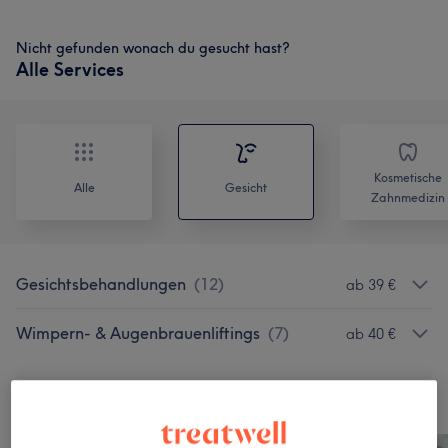
Nicht gefunden wonach du gesucht hast?
Alle Services
Kosmetische
Alle
Gesicht
Zahnmedizin
Gesichtsbehandlungen
(
12
)
ab 39 €
Wimpern- & Augenbrauenliftings
(
7
)
ab 40 €
Unsere Arbeit
Bild anklicken für weitere Details