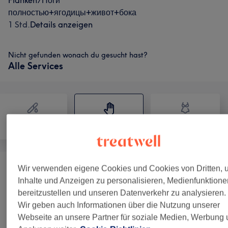
Flanken/Ноги
полностью+ягодицы+живот+бока
1 Std.
Details anzeigen
Nicht gefunden wonach du gesucht hast?
Alle Services
Haarentfernung
Massage
Körper
Wir verwenden eigene Cookies und Cookies von Dritten, 
Manuelle Massage/ручной Массаж
(
3
)
ab 39 €
Inhalte und Anzeigen zu personalisieren, Medienfunktione
bereitzustellen und unseren Datenverkehr zu analysieren.
Apparative Massage/аппаратный
ab 29 €
Wir geben auch Informationen über die Nutzung unserer
Массаж
(
4
)
Webseite an unsere Partner für soziale Medien, Werbung