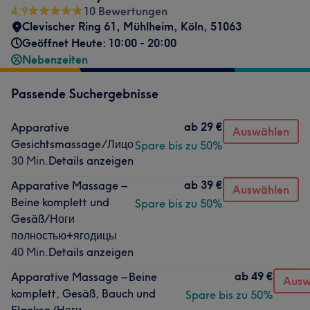
4,9
10 Bewertungen
Clevischer Ring 61
,
Mühlheim
,
Köln
,
51063
Geöffnet Heute: 10:00 - 20:00
Nebenzeiten
Passende Suchergebnisse
ab
29 €
Apparative
Auswählen
Gesichtsmassage/Лицо
Spare bis zu 50%
30 Min.
Details anzeigen
ab
39 €
Apparative Massage –
Auswählen
Beine komplett und
Spare bis zu 50%
Gesäß/Ноги
полностью+ягодицы
40 Min.
Details anzeigen
ab
49 €
Apparative Massage – Beine
Ausw
komplett, Gesäß, Bauch und
Spare bis zu 50%