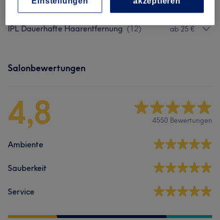
Einstellungen
akzeptieren
Damen - Waxing
(
25
)
ab 9 €
IPL Dauerhafte Haarentfernung
(
12
)
ab 25 €
Salonbewertungen
4,8
4550 Bewertungen
Ambiente
Sauberkeit
Service