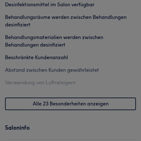
Haarentfernung
Desinfektionsmittel im Salon verfügbar
Außergewöhnlich
53
Behandlungsräume werden zwischen Behandlungen
Was unsere Kunden über Füsun sagen
desinfiziert
Professionell
80
Kompetent
50
Herzlich
42
Behandlungsmaterialien werden zwischen
Behandlungen desinfiziert
Gründlich
38
Beschränkte Kundenanzahl
Abstand zwischen Kunden gewährleistet
Verwendung von Luftreinigern
Alle 23 Besonderheiten anzeigen
Saloninfo