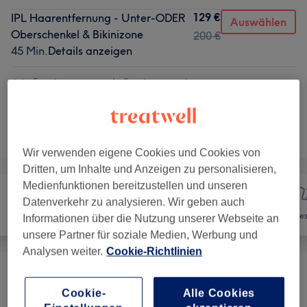
129 €
IPL Haarentfernung - Unter-ODER
Auswählen
Oberschenkel & Bikinizone
200 €
45 Min.
Details anzeigen
5 weitere passende Services anzeigen...
Nicht gefunden wonach du gesucht hast?
Alle Services
Wir verwenden eigene Cookies und Cookies von
Dritten, um Inhalte und Anzeigen zu personalisieren,
Medienfunktionen bereitzustellen und unseren
Datenverkehr zu analysieren. Wir geben auch
Nägel
Haarentfernung
Ges
Informationen über die Nutzung unserer Webseite an
unsere Partner für soziale Medien, Werbung und
Analysen weiter.
Cookie-Richtlinien
Frühlings-Angebote
(
1
)
ab 20 €
Cookie-
Alle Cookies