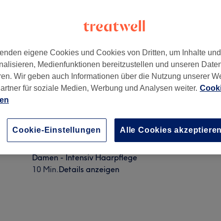
enden eigene Cookies und Cookies von Dritten, um Inhalte un
nalisieren, Medienfunktionen bereitzustellen und unseren Date
,
50674
ren. Wir geben auch Informationen über die Nutzung unserer W
artner für soziale Medien, Werbung und Analysen weiter.
Cooki
ien
Damen - Newsha Rescue System Intesiv
Cookie-Einstellungen
Alle Cookies akzeptiere
20 Min. - 1 Std. 10 Min.
Details anzeigen
Damen - Intensiv Haarpflege
10 Min.
Details anzeigen