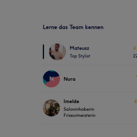
Lerne das Team kennen
Mateusz
4
Top Stylist
2
N
Nura
Imelde
4
Saloninhaberin
Friseurmeisterin