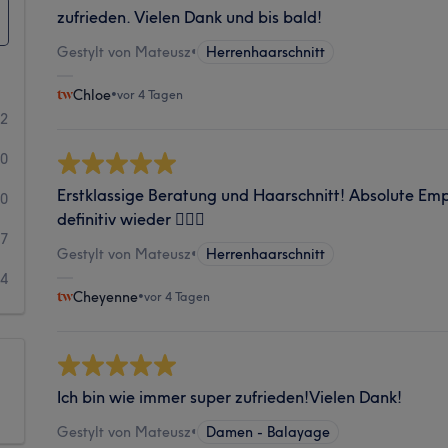
zufrieden. Vielen Dank und bis bald!
Gestylt von Mateusz
•
Herrenhaarschnitt
Chloe
•
vor 4 Tagen
12
50
Erstklassige Beratung und Haarschnitt! Absolute Em
10
definitiv wieder 💇🏼‍♀️
17
Gestylt von Mateusz
•
Herrenhaarschnitt
14
Cheyenne
•
vor 4 Tagen
Ich bin wie immer super zufrieden!Vielen Dank!
Gestylt von Mateusz
•
Damen - Balayage