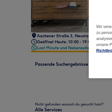
Wir verw
zu perso
Aachener Straße 3
,
Neustadt-Süd
,
Köln
analysie
Geöffnet Heute: 10:00 - 19:00
unsere P
Last Minute und Nebenzeiten
Richtlin
Passende Suchergebnisse
Nicht gefunden wonach du gesucht hast?
Alle Services