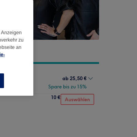
d Anzeigen
nverkehr zu
ebseite an
e-
ab
25,50 €
n
Spare bis zu 15%
10 €
Auswählen