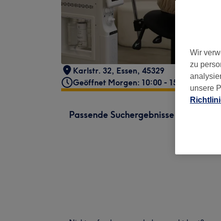
Wir verw
zu perso
Karlstr. 32
,
Essen
,
45329
analysie
Geöffnet Morgen: 10:00 - 15:00
unsere P
Richtlin
Passende Suchergebnisse