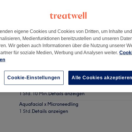
enden eigene Cookies und Cookies von Dritten, um Inhalte un
nalisieren, Medienfunktionen bereitzustellen und unseren Date
ren. Wir geben auch Informationen über die Nutzung unserer W
artner für soziale Medien, Werbung und Analysen weiter.
Cooki
ien
Aquafacial
45 Min.
Details anzeigen
Cookie-Einstellungen
Alle Cookies akzeptiere
Aquafacial Deluxe ( mit Dekolleté )
1 Std. 10 Min.
Details anzeigen
Aquafacial x Microneedling
1 Std.
Details anzeigen