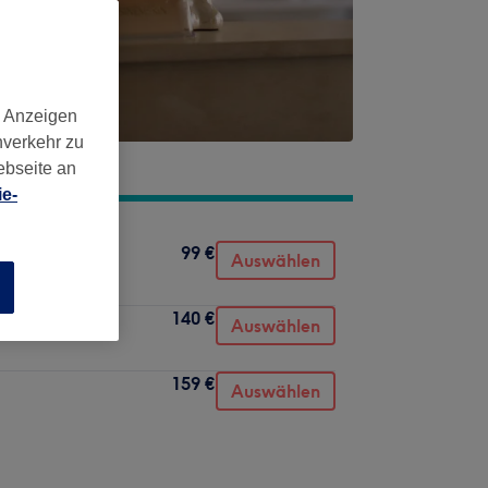
d Anzeigen
nverkehr zu
ebseite an
e-
99 €
Auswählen
n
140 €
Auswählen
159 €
Auswählen