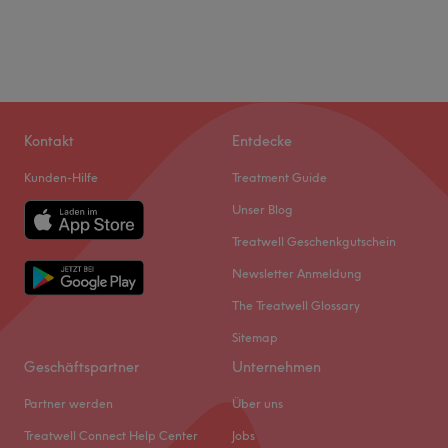
Kontakt
Entdecke
Kunden-Hilfe
Treatment Guide
Unser Blog
Treatwell Geschenkgutschein
Newsletter Anmeldung
The Treatwell Glossary
Sitemap
Geschäftspartner
Unternehmen
Partner werden
Über uns
Treatwell Connect Help Center
Jobs