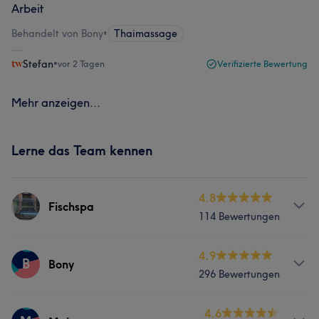
Arbeit
Behandelt von Bony
•
Thaimassage
Stefan
•
vor 2 Tagen
Verifizierte Bewertung
Mehr anzeigen...
Lerne das Team kennen
4.8
Fischspa
114 Bewertungen
Services
4.9
B
Bony
296 Bewertungen
Nägel
Massage
Services
4.6