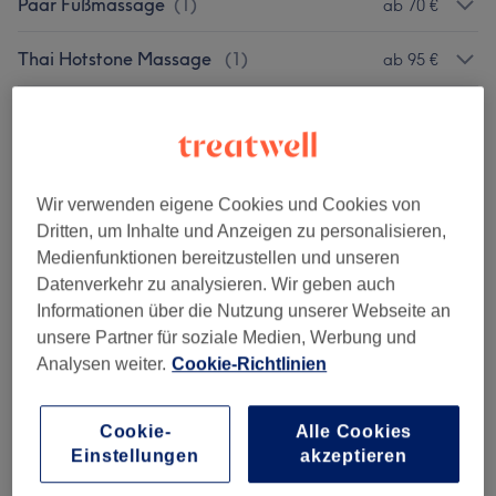
Paar Fußmassage
(
1
)
ab 70 €
Thai Hotstone Massage
(
1
)
ab 95 €
Thai-Massagen
(
3
)
ab 52 €
Spa-Öl-Massagen
(
5
)
ab 48 €
Wir verwenden eigene Cookies und Cookies von
Spa-Fuß-Massagen
(
2
)
ab 37 €
Dritten, um Inhalte und Anzeigen zu personalisieren,
Medienfunktionen bereitzustellen und unseren
Spa-Hand/Gesicht-Massage
(
2
)
ab 35 €
Datenverkehr zu analysieren. Wir geben auch
Informationen über die Nutzung unserer Webseite an
Spa-Fischpediküre
(
1
)
ab 20 €
unsere Partner für soziale Medien, Werbung und
Analysen weiter.
Cookie-Richtlinien
Spa-Specials
(
1
)
ab 110 €
Cookie-
Alle Cookies
Einstellungen
akzeptieren
Salonbewertungen