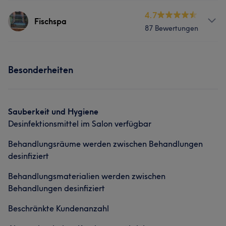
Professionell
8
Sympathisch
6
Aufmerksam
6
Services
4.7
Fischspa
87 Bewertungen
Massage
Services
Was unsere Kunden über An sagen
Besonderheiten
Nägel
Massage
Professionell
9
Außergewöhnlich
8
Erfahren
7
Talentiert
6
Sauberkeit und Hygiene
Desinfektionsmittel im Salon verfügbar
Behandlungsräume werden zwischen Behandlungen
desinfiziert
Behandlungsmaterialien werden zwischen
Behandlungen desinfiziert
Beschränkte Kundenanzahl