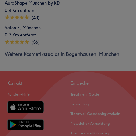
AuraShape München by KD
0,4 Km entfernt
(43)
Salon E, München
0,7 Km entfernt
(56)
Weitere Kosmetikstudios in Bogenhausen, München
Kontakt
Entdecke
Kunden-Hilfe
Treatment Guide
Unser Blog
Treatwell Geschenkgutschein
Newsletter Anmeldung
The Treatwell Glossary