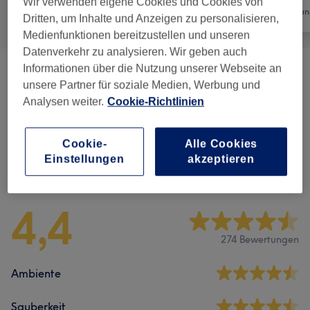
Wir verwenden eigene Cookies und Cookies von
Alle
Nägel
Haarentfernun
Dritten, um Inhalte und Anzeigen zu personalisieren,
Medienfunktionen bereitzustellen und unseren
Datenverkehr zu analysieren. Wir geben auch
Informationen über die Nutzung unserer Webseite an
Fußpflege
(
1
)
45 €
unsere Partner für soziale Medien, Werbung und
Analysen weiter.
Cookie-Richtlinien
Maniküre & Pediküre
(
8
)
ab 15 €
Cookie-
Alle Cookies
Einstellungen
akzeptieren
Salonbewertungen
4,4
274 Bewertungen
Ambiente
Sauberkeit