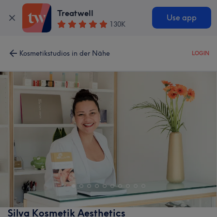
Treatwell
Use app
130K
Kosmetikstudios in der Nähe
LOGIN
Silva Kosmetik Aesthetics