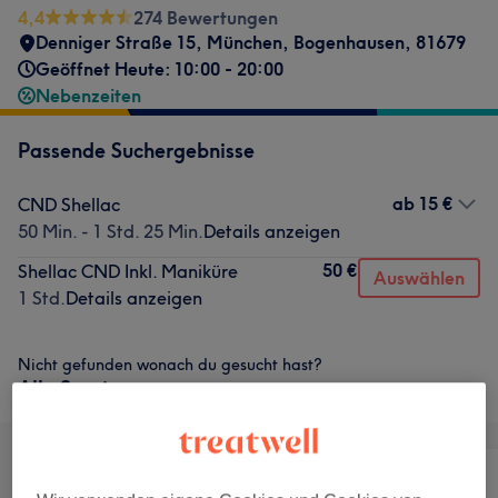
4,4
274 Bewertungen
Denniger Straße 15
,
München, Bogenhausen
,
81679
Geöffnet Heute: 10:00 - 20:00
Nebenzeiten
Passende Suchergebnisse
ab
15 €
CND Shellac
50 Min. - 1 Std. 25 Min.
Details anzeigen
50 €
Shellac CND Inkl. Maniküre
Auswählen
1 Std.
Details anzeigen
Nicht gefunden wonach du gesucht hast?
Alle Services