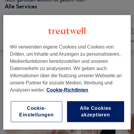
Nicht gefunden wonach du gesucht hast?
Alle Services
Nägel
Haarentfernung
Ges
Wir verwenden eigene Cookies und Cookies von
Dritten, um Inhalte und Anzeigen zu personalisieren,
Medienfunktionen bereitzustellen und unseren
Sugaring
(
26
)
Datenverkehr zu analysieren. Wir geben auch
ab 13 €
Informationen über die Nutzung unserer Webseite an
unsere Partner für soziale Medien, Werbung und
Waxing
(
19
)
ab 12 €
Analysen weiter.
Cookie-Richtlinien
Unsere Arbeit
Cookie-
Alle Cookies
Bild anklicken für weitere Details
Einstellungen
akzeptieren