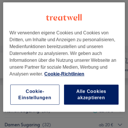
25 €
Damen Waxing - Unterarme
Auswählen
20 Min.
Details anzeigen
Nicht gefunden wonach du gesucht hast?
Wir verwenden eigene Cookies und Cookies von
Alle Services
Dritten, um Inhalte und Anzeigen zu personalisieren,
Medienfunktionen bereitzustellen und unseren
Datenverkehr zu analysieren. Wir geben auch
Informationen über die Nutzung unserer Webseite an
unsere Partner für soziale Medien, Werbung und
Nägel
Haarentfernung
Ges
Analysen weiter.
Cookie-Richtlinien
Cookie-
Alle Cookies
Damen Waxing
(
61
)
ab 10 €
Einstellungen
akzeptieren
Herren Sugaring
(
25
)
ab 15 €
Damen Sugaring
(
32
)
ab 20 €