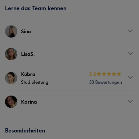
Lerne das Team kennen
Sina
Services
LisaS.
Nägel
Körper
Gesicht
Massage
Services
Kübra
5.0
Studioleitung
30 Bewertungen
Nägel
Gesicht
Services
Karina
Nägel
Körper
Friseur
Gesicht
Services
Massage
Haarentfernung
Besonderheiten
Nägel
Gesicht