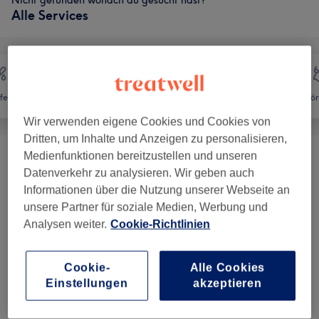
Nicht gefunden wonach du gesucht hast?
Alle Services
fernung
Gesicht
Massage
Kör
Wir verwenden eigene Cookies und Cookies von
Dritten, um Inhalte und Anzeigen zu personalisieren,
Medienfunktionen bereitzustellen und unseren
BBL Broadbandlight
(
10
)
ab 99 €
Datenverkehr zu analysieren. Wir geben auch
Informationen über die Nutzung unserer Webseite an
RF Radiofrequenz Microneedling
(
6
)
ab 99 €
unsere Partner für soziale Medien, Werbung und
Analysen weiter.
Cookie-Richtlinien
Head Spa Behandlungen
(
2
)
ab 12 €
Cookie-
Alle Cookies
Gesichtsbehandlungen & Beautypakete
(
27
)
ab 9 €
Einstellungen
akzeptieren
Augenbrauen & Wimpernbehandlungen
(
8
)
ab 14 €