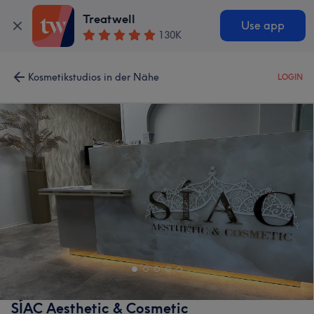
Treatwell
Use app
130K
Kosmetikstudios in der Nähe
LOGIN
SÍAC Aesthetic & Cosmetic