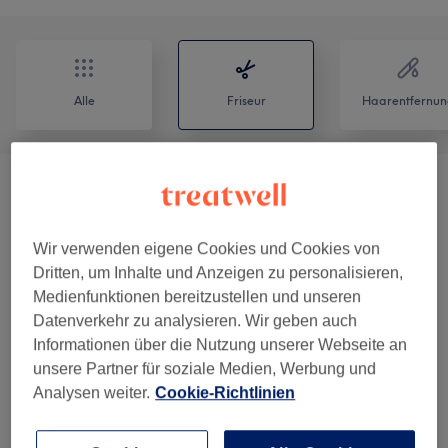
Alle
Friseur
Haarentfernun
Shinzo Women's Color Bar (Damen -
ab 134,50 €
Coloration & Farbe)
(
9
)
Wir verwenden eigene Cookies und Cookies von
Shinzo Women's Color Bar (Damen -
Dritten, um Inhalte und Anzeigen zu personalisieren,
ab 142,84 €
Coloration & Farbe) Extra
(
1
)
Medienfunktionen bereitzustellen und unseren
Datenverkehr zu analysieren. Wir geben auch
Shinzo Women's Length & Volume Bar
Informationen über die Nutzung unserer Webseite an
(Damen - Haarverlängerung,
ab 88,85 €
unsere Partner für soziale Medien, Werbung und
Haarverdichtung; Extensions)
(
5
)
Analysen weiter.
Cookie-Richtlinien
Shinzo Women's Hair Bar (Damen -