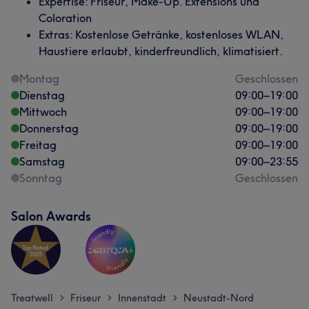
Expertise: Friseur, Make-Up. Extensions und
Coloration
Extras: Kostenlose Getränke, kostenloses WLAN,
Haustiere erlaubt, kinderfreundlich, klimatisiert.
Montag
Geschlossen
Dienstag
09:00
–
19:00
Mittwoch
09:00
–
19:00
Donnerstag
09:00
–
19:00
Freitag
09:00
–
19:00
Samstag
09:00
–
23:55
Was unsere Kunden über Sinem sagen
Sonntag
Geschlossen
Kompetent
16
Professionell
15
Aufmerksam
11
Salon Awards
Sympathisch
11
Treatwell
Friseur
Innenstadt
Neustadt-Nord
>
>
>