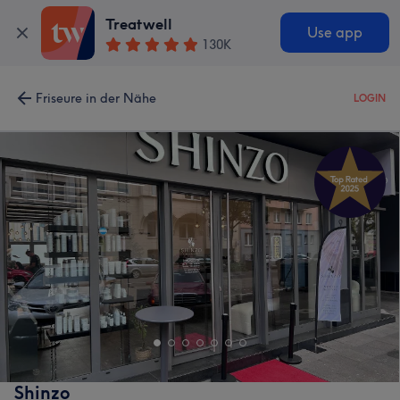
Treatwell
Use app
130K
Friseure in der Nähe
LOGIN
Shinzo