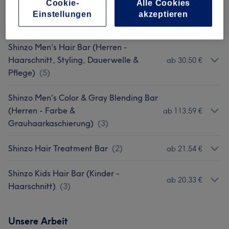
Cookie-
Alle Cookies
Haarschnitt, Styling, Dauerwelle &
ab 15,60 €
Einstellungen
akzeptieren
Pflege)
(
9
)
Shinzo Men's Hair Bar (Herren -
Haarschnitt, Styling, Dauerwelle &
ab 30,50 €
Pflege)
(
5
)
Shinzo Men's Color & Gray Blending Bar
(Herren - Farbe &
ab 113,59 €
Grauhaarkaschierung)
(
3
)
Shinzo Hair Treatment Bar
(
2
)
ab 21,54 €
Shinzo Kids Hair Bar (Kinder -
ab 20,33 €
Haarschnitt)
(
3
)
Unsere Arbeit