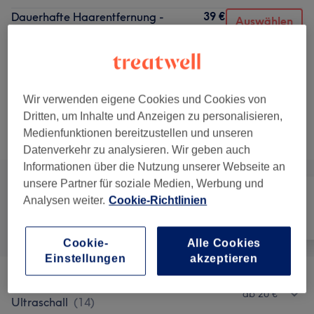
39 €
Dauerhafte Haarentfernung -
Auswählen
Oberarme
35 Min.
Details anzeigen
5 weitere passende Services anzeigen...
Wir verwenden eigene Cookies und Cookies von
Dritten, um Inhalte und Anzeigen zu personalisieren,
Nicht gefunden wonach du gesucht hast?
Medienfunktionen bereitzustellen und unseren
Alle Services
Datenverkehr zu analysieren. Wir geben auch
Informationen über die Nutzung unserer Webseite an
unsere Partner für soziale Medien, Werbung und
Analysen weiter.
Cookie-Richtlinien
Alle
Haarentfernung
Gesicht
Cookie-
Alle Cookies
Einstellungen
akzeptieren
Dauerhafte Haarentfernung Mit
ab 20 €
Ultraschall
(
14
)