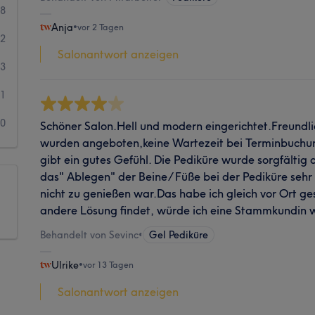
48
Anja
•
vor 2 Tagen
2
Salonantwort anzeigen
3
1
0
Schöner Salon.Hell und modern eingerichtet.Freundl
wurden angeboten,keine Wartezeit bei Terminbuchung
gibt ein gutes Gefühl. Die Pediküre wurde sorgfältig
das" Ablegen" der Beine/ Füße bei der Pediküre seh
nicht zu genießen war.Das habe ich gleich vor Ort g
andere Lösung findet, würde ich eine Stammkundin 
Behandelt von Sevinc
•
Gel Pediküre
Ulrike
•
vor 13 Tagen
Salonantwort anzeigen