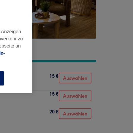
d Anzeigen
nverkehr zu
ebseite an
e-
15 €
Auswählen
n
15 €
Auswählen
20 €
Auswählen