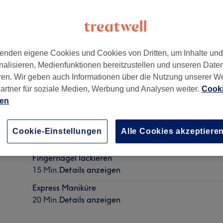
enden eigene Cookies und Cookies von Dritten, um Inhalte un
nalisieren, Medienfunktionen bereitzustellen und unseren Date
ren. Wir geben auch Informationen über die Nutzung unserer W
artner für soziale Medien, Werbung und Analysen weiter.
Cooki
ien
Fußnägel lackieren
Cookie-Einstellungen
Alle Cookies akzeptiere
15 Min.
Details anzeigen
Fingernägel lackieren
15 Min.
Details anzeigen
Express Maniküre
20 Min.
Details anzeigen