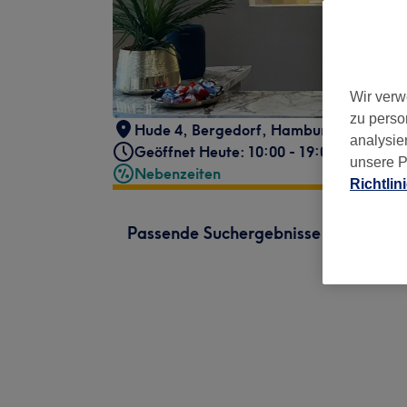
Wir verw
zu perso
Hude 4
,
Bergedorf
,
Hamburg
,
21029
analysie
Geöffnet Heute: 10:00 - 19:00
unsere P
Nebenzeiten
Richtlin
Passende Suchergebnisse