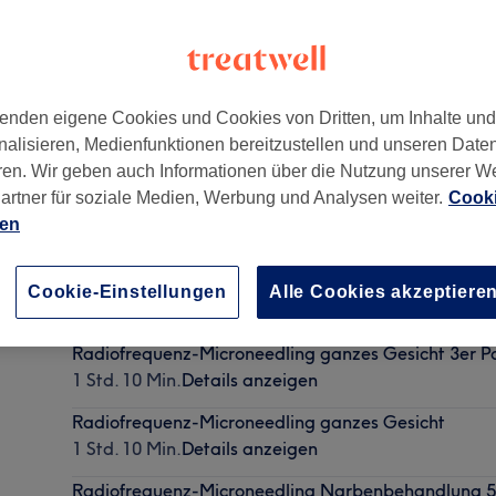
enden eigene Cookies und Cookies von Dritten, um Inhalte un
nalisieren, Medienfunktionen bereitzustellen und unseren Date
ren. Wir geben auch Informationen über die Nutzung unserer W
artner für soziale Medien, Werbung und Analysen weiter.
Cooki
ien
Radiofrequenz-Microneedling Narbenbehandlung
Cookie-Einstellungen
Alle Cookies akzeptiere
45 Min.
Details anzeigen
Radiofrequenz-Microneedling ganzes Gesicht 3er P
1 Std. 10 Min.
Details anzeigen
Radiofrequenz-Microneedling ganzes Gesicht
1 Std. 10 Min.
Details anzeigen
Radiofrequenz-Microneedling Narbenbehandlung 5