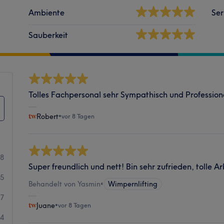
Ambiente
Ser
Sauberkeit
Tolles Fachpersonal sehr Sympathisch und Profession
Robert
•
vor 8 Tagen
48
Super freundlich und nett! Bin sehr zufrieden, tolle Ar
25
Behandelt von Yasmin
•
Wimpernlifting
7
Juane
•
vor 8 Tagen
4