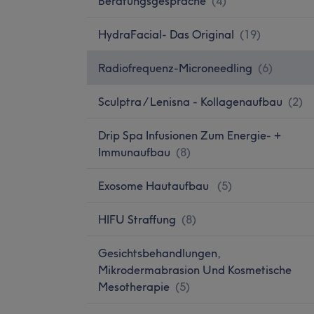
Beratungsgespräche
(
4
)
HydraFacial- Das Original
(
19
)
Radiofrequenz-Microneedling
(
6
)
Sculptra / Lenisna - Kollagenaufbau
(
2
)
Drip Spa Infusionen Zum Energie- +
Immunaufbau
(
8
)
Exosome Hautaufbau
(
5
)
HIFU Straffung
(
8
)
Gesichtsbehandlungen,
Mikrodermabrasion Und Kosmetische
Mesotherapie
(
5
)