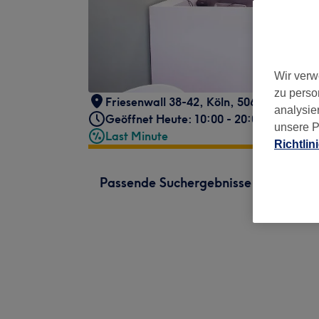
Wir verw
zu perso
Friesenwall 38-42
,
Köln
,
50672
analysie
Geöffnet Heute: 10:00 - 20:00
unsere P
Last Minute
Richtlin
Passende Suchergebnisse