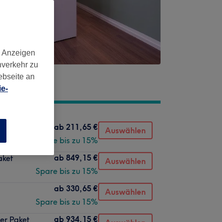
d Anzeigen
nverkehr zu
ebseite an
e-
ab
211,65 €
Auswählen
n
Spare bis zu 15%
ab
849,15 €
aket
Auswählen
Spare bis zu 15%
ab
330,65 €
Auswählen
Spare bis zu 15%
ab
934,15 €
er Paket