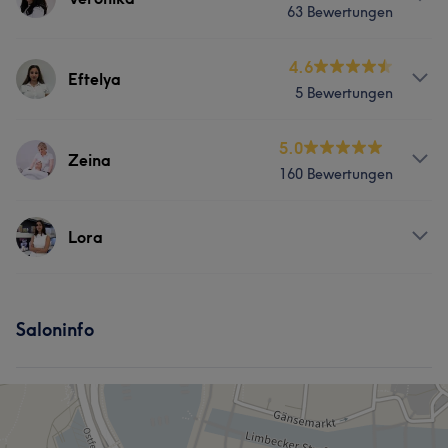
63 Bewertungen
Services
4.6
Eftelya
5 Bewertungen
Körper
Gesicht
Massage
Services
5.0
Haarentfernung
Zeina
160 Bewertungen
Gesicht
Haarentfernung
Services
Lora
Körper
Friseur
Gesicht
Massage
Services
Haarentfernung
Saloninfo
Gesicht
Haarentfernung
Portfolio