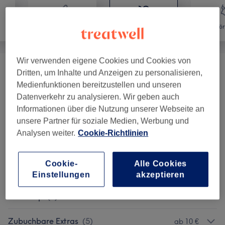
Haarentfernung
Gesicht
Kör
Wir verwenden eigene Cookies und Cookies von
Dritten, um Inhalte und Anzeigen zu personalisieren,
Onetec
(
3
)
ab 35 €
Medienfunktionen bereitzustellen und unseren
Datenverkehr zu analysieren. Wir geben auch
Hautanalyse Visia Gen7 Canfield
(
1
)
39 €
Informationen über die Nutzung unserer Webseite an
unsere Partner für soziale Medien, Werbung und
Gesichtsbehandlungen
(
32
)
ab 25 €
Analysen weiter.
Cookie-Richtlinien
Augenbrauen & Wimpern
(
9
)
ab 10 €
Cookie-
Alle Cookies
Permanent Make Up
(
9
)
ab 99 €
Einstellungen
akzeptieren
Make-Up
(
4
)
ab 50 €
Zubuchbare Extras
(
5
)
ab 10 €