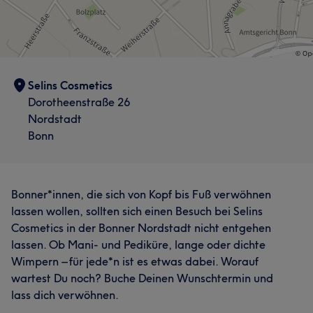
Nägel
Gesicht
Haarentfernung
Was unsere Kunden über Selin sagen
Herzlich
26
Professionell
22
Sympathisch
21
Selins Cosmetics
Dorotheenstraße 26
Kompetent
15
Nordstadt
Bonn
Bonner*innen, die sich von Kopf bis Fuß verwöhnen
lassen wollen, sollten sich einen Besuch bei Selins
Cosmetics in der Bonner Nordstadt nicht entgehen
lassen. Ob Mani- und Pediküre, lange oder dichte
Wimpern – für jede*n ist es etwas dabei. Worauf
wartest Du noch? Buche Deinen Wunschtermin und
lass dich verwöhnen.