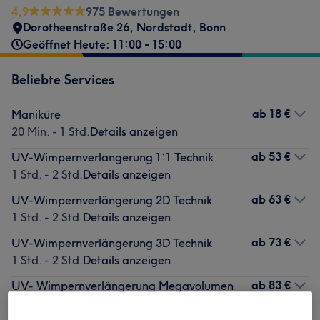
4,9
975 Bewertungen
Dorotheenstraße 26
,
Nordstadt
,
Bonn
Geöffnet Heute: 11:00 - 15:00
Beliebte Services
ab
18 €
Maniküre
20 Min. - 1 Std.
Details anzeigen
ab
53 €
UV-Wimpernverlängerung 1:1 Technik
1 Std. - 2 Std.
Details anzeigen
ab
63 €
UV-Wimpernverlängerung 2D Technik
1 Std. - 2 Std.
Details anzeigen
ab
73 €
UV-Wimpernverlängerung 3D Technik
1 Std. - 2 Std.
Details anzeigen
ab
83 €
UV- Wimpernverlängerung Megavolumen
1 Std. - 2 Std.
Details anzeigen