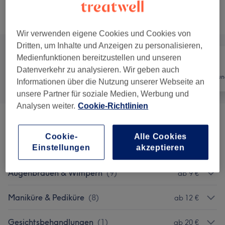
Alle Services
Wir verwenden eigene Cookies und Cookies von
Dritten, um Inhalte und Anzeigen zu personalisieren,
Medienfunktionen bereitzustellen und unseren
Datenverkehr zu analysieren. Wir geben auch
Alle
Nägel
Haarentfernun
Informationen über die Nutzung unserer Webseite an
unsere Partner für soziale Medien, Werbung und
Analysen weiter.
Cookie-Richtlinien
Wimpernverlängerung
(
8
)
ab 43 €
Cookie-
Alle Cookies
Microblading
(
1
)
Einstellungen
akzeptieren
ab 80 €
Augenbrauen & Wimpern
(
9
)
ab 9 €
Maniküre & Pediküre
(
8
)
ab 12 €
Gesichtsbehandlungen
(
1
)
ab 20 €