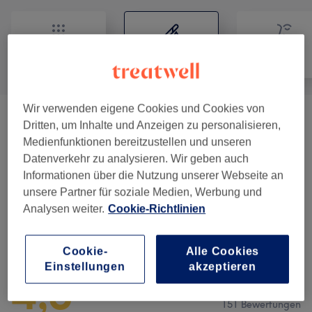
Alle
Haarentfernung
Gesicht
Wir verwenden eigene Cookies und Cookies von
Dauerhafte Haarentfernung
(
44
)
ab 20 €
Dritten, um Inhalte und Anzeigen zu personalisieren,
Medienfunktionen bereitzustellen und unseren
Gesichtshaarentfernung Mit
Datenverkehr zu analysieren. Wir geben auch
0,01 €
Fadentechnik
(
1
)
Informationen über die Nutzung unserer Webseite an
unsere Partner für soziale Medien, Werbung und
Analysen weiter.
Cookie-Richtlinien
Salonbewertungen
Cookie-
Alle Cookies
Einstellungen
akzeptieren
4,8
151 Bewertungen