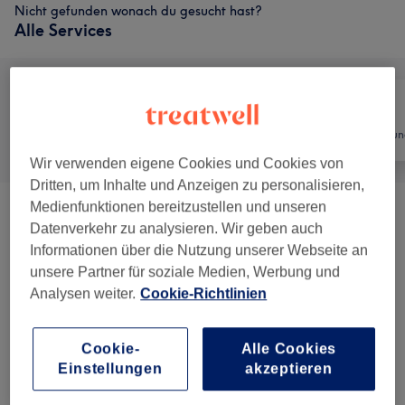
Nicht gefunden wonach du gesucht hast?
Alle Services
Alle
Friseur
Haarentfernun
Wir verwenden eigene Cookies und Cookies von
Dritten, um Inhalte und Anzeigen zu personalisieren,
Medienfunktionen bereitzustellen und unseren
Damen - Haarschnitte & Stylings
(
5
)
ab 25 €
Datenverkehr zu analysieren. Wir geben auch
Informationen über die Nutzung unserer Webseite an
Damen - Farbe & Coloration
(
9
)
ab 40 €
unsere Partner für soziale Medien, Werbung und
Analysen weiter.
Cookie-Richtlinien
Damen Extras
(
3
)
ab 5 €
Cookie-
Alle Cookies
Damen-Hochsteckfrisur/Abendfriseur
(
1
)
90 €
Einstellungen
akzeptieren
Dauerwelle-Damen&Herren
(
1
)
ab 90 €