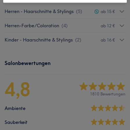
Herren - Haarschnitte & Stylings
(
5
)
ab 15 €
Herren-Farbe/Coloration
(
4
)
ab 12 €
Kinder - Haarschnitte & Stylings
(
2
)
ab 16 €
Salonbewertungen
4,8
1810 Bewertungen
Ambiente
Sauberkeit