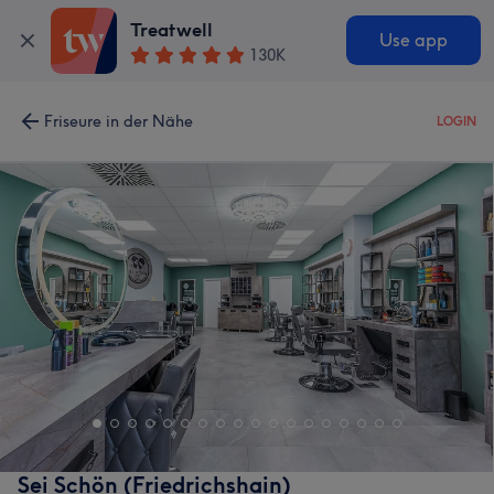
Treatwell
Use app
130K
Friseure in der Nähe
LOGIN
Sei Schön (Friedrichshain)