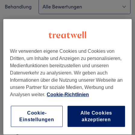
Behandlung
Alle Bewertungen
Bewertung
Nach Sternen filtern
Verifizierte Bewertungen
Geschrieben von unseren Kunden, damit du weißt, was
Wir verwenden eigene Cookies und Cookies von
dich in jedem Salon erwartet.
Dritten, um Inhalte und Anzeigen zu personalisieren,
Medienfunktionen bereitzustellen und unseren
Datenverkehr zu analysieren. Wir geben auch
Informationen über die Nutzung unserer Webseite an
Andres hermano ist der beste!
unsere Partner für soziale Medien, Werbung und
Gestylt von Andres
•
Herrenhaarschnitt
Analysen weiter.
Cookie-Richtlinien
Rocco
•
vor etwa 2 Monaten
Verifizierte Bewertung
Cookie-
Alle Cookies
Einstellungen
akzeptieren
Sehr gut