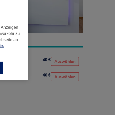
d Anzeigen
nverkehr zu
ebseite an
e-
40 €
Auswählen
n
40 €
Auswählen