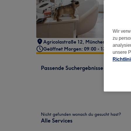
Wir verw
zu perso
Agricolastraße 12
,
München, Laim
,
806
analysie
Geöffnet Morgen: 09:00 - 13:00
unsere P
Richtlin
Passende Suchergebnisse
Nicht gefunden wonach du gesucht hast?
Alle Services