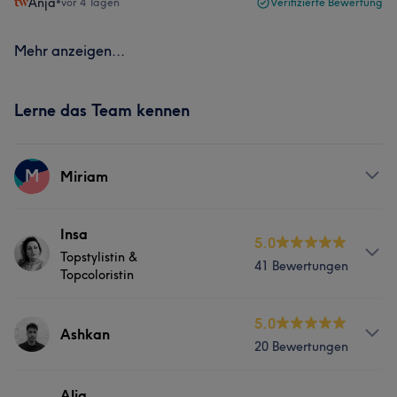
Anja
•
vor 4 Tagen
Verifizierte Bewertung
Mehr anzeigen...
Lerne das Team kennen
M
Miriam
Services
Insa
5.0
Topstylistin &
41 Bewertungen
Friseur
Topcoloristin
Info
5.0
Ashkan
20 Bewertungen
Insa – Topstylistin & Topcoloristin Ich liebe es, mit Farbe
und Schnitt das Beste aus deinem Haar herauszuholen –
besonders mit dem ganzheitlichen Ansatz von AVEDA.
Services
Alja