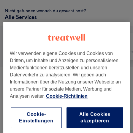
Nicht gefunden wonach du gesucht hast?
Alle Services
Alle
Friseur
Haarentfernun
Wir verwenden eigene Cookies und Cookies von
Dritten, um Inhalte und Anzeigen zu personalisieren,
Medienfunktionen bereitzustellen und unseren
Datenverkehr zu analysieren. Wir geben auch
DAMEN - HAARSCHNITTE
(
6
)
ab 20 €
Informationen über die Nutzung unserer Webseite an
unsere Partner für soziale Medien, Werbung und
DAMEN - STYLINGS
(
3
)
ab 20 €
Analysen weiter.
Cookie-Richtlinien
COLOUR ME BEAUTIFUL -
ab 20 €
Cookie-
Alle Cookies
FARBTECHNIKEN MIT HAARSCHNITT
(
6
)
Einstellungen
akzeptieren
COLOUR ME BEAUTIFUL -