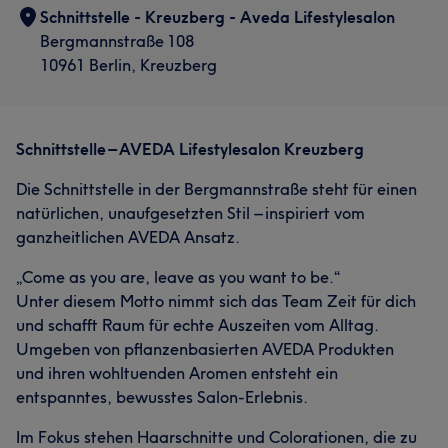
Professionell
Schnittstelle - Kreuzberg - Aveda Lifestylesalon
5
Bergmannstraße 108
Services
10961 Berlin, Kreuzberg
Friseur
Schnittstelle – AVEDA Lifestylesalon Kreuzberg
Was unsere Kunden über Heiko sagen
Die Schnittstelle in der Bergmannstraße steht für einen
Kompetent
66
Professionell
53
Erfahren
48
natürlichen, unaufgesetzten Stil – inspiriert vom
Außergewöhnlich
29
ganzheitlichen AVEDA Ansatz.
„Come as you are, leave as you want to be.“
Unter diesem Motto nimmt sich das Team Zeit für dich
und schafft Raum für echte Auszeiten vom Alltag.
Umgeben von pflanzenbasierten AVEDA Produkten
und ihren wohltuenden Aromen entsteht ein
entspanntes, bewusstes Salon-Erlebnis.
Im Fokus stehen Haarschnitte und Colorationen, die zu