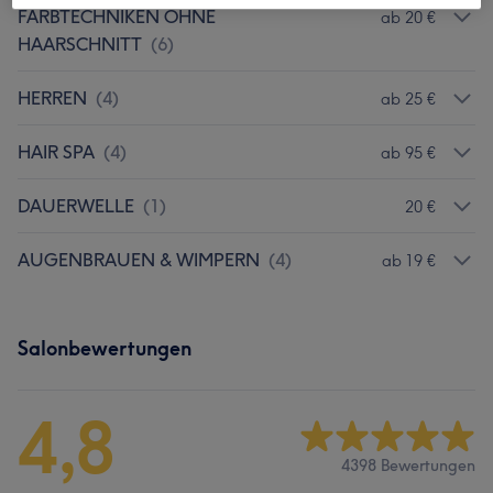
FARBTECHNIKEN OHNE
ab 20 €
HAARSCHNITT
(
6
)
HERREN
(
4
)
ab 25 €
HAIR SPA
(
4
)
ab 95 €
DAUERWELLE
(
1
)
20 €
AUGENBRAUEN & WIMPERN
(
4
)
ab 19 €
Salonbewertungen
4,8
4398 Bewertungen