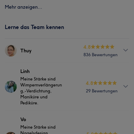
Mehr anzeigen...
Lerne das Team kennen
4.8
Thuy
836 Bewertungen
Services
Linh
Meine Stärke sind
4.8
Nägel
Gesicht
Massage
Wimpernverlängerun
g,-Verdichtung,
29 Bewertungen
Haarentfernung
Maniküre und
Pediküre.
Portfolio
Info
Vo
Meine Stärke sind
Ich bin ledig, 29 jahre alt.
Nagelsdesign,