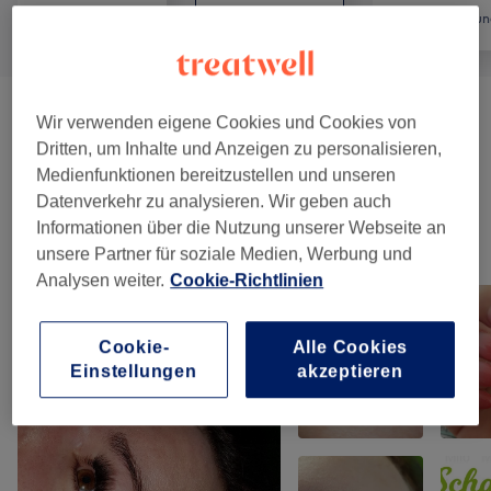
Alle
Nägel
Haarentfernun
Maniküre & Pediküre
(
12
)
ab 5 €
Wir verwenden eigene Cookies und Cookies von
Dritten, um Inhalte und Anzeigen zu personalisieren,
Nagelmodellage
(
2
)
ab 5 €
Medienfunktionen bereitzustellen und unseren
Datenverkehr zu analysieren. Wir geben auch
Informationen über die Nutzung unserer Webseite an
Unsere Arbeit
unsere Partner für soziale Medien, Werbung und
Bild anklicken für weitere Details
Analysen weiter.
Cookie-Richtlinien
Cookie-
Alle Cookies
Einstellungen
akzeptieren