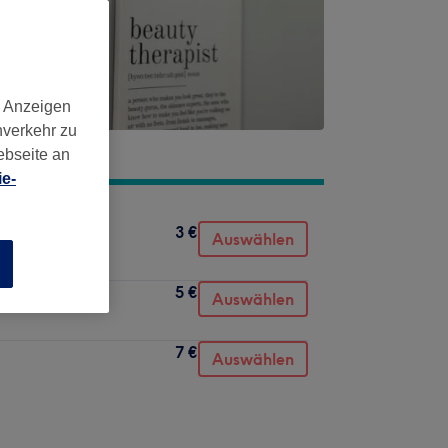
d Anzeigen
nverkehr zu
ebseite an
e-
3 €
Auswählen
n
5 €
Auswählen
7 €
Auswählen