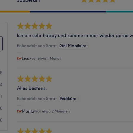
Ich bin sehr happy und komme immer wieder gerne zu
Behandelt von Sara
•
Gel Maniküre
Lisa
•
vor etwa 1 Monat
28
4
Alles bestens.
1
Behandelt von Sara
•
Pediküre
0
Moritz
•
vor etwa 2 Monaten
0