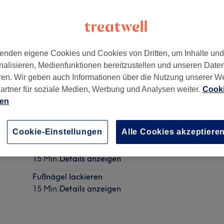
enden eigene Cookies und Cookies von Dritten, um Inhalte un
nalisieren, Medienfunktionen bereitzustellen und unseren Date
,
Dortmund
,
44135
ren. Wir geben auch Informationen über die Nutzung unserer W
artner für soziale Medien, Werbung und Analysen weiter.
Cooki
ien
Strasssteine
5 Min.
Details anzeigen
Cookie-Einstellungen
Alle Cookies akzeptiere
Hühneraugen entfernen
15 Min.
Details anzeigen
Fußnägel lackieren
15 Min.
Details anzeigen