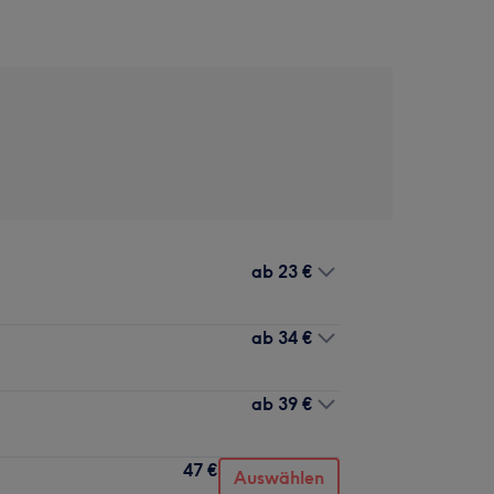
ab
23 €
ab
34 €
ab
39 €
47 €
Auswählen