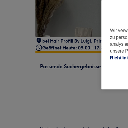
Wir verw
zu perso
bei Hair Profili By Luigi
,
Prinzenstraße 9
analysie
Geöffnet Heute: 09:00 - 17:30
unsere P
Richtlin
Passende Suchergebnisse