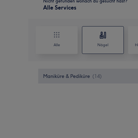
Nicht gefunden wonach du gesucht hast?
Alle Services
Alle
Nägel
H
Maniküre & Pediküre
(
14
)