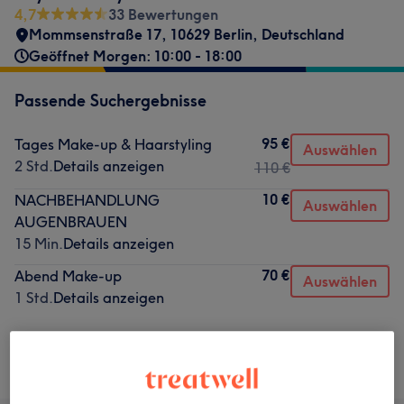
4,7
33 Bewertungen
Mommsenstraße 17, 10629 Berlin, Deutschland
Geöffnet Morgen: 10:00 - 18:00
Passende Suchergebnisse
95 €
Tages Make-up & Haarstyling
Auswählen
2 Std.
Details anzeigen
110 €
10 €
NACHBEHANDLUNG
Auswählen
AUGENBRAUEN
15 Min.
Details anzeigen
70 €
Abend Make-up
Auswählen
1 Std.
Details anzeigen
Nicht gefunden wonach du gesucht hast?
Alle Services