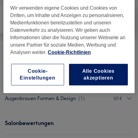
Wir verwenden eigene Cookies und Cookies von
Dritten, um Inhalte und Anzeigen zu personalisieren,
Medienfunktionen bereitzustellen und unseren
Alle
Friseur
Gesicht
Datenverkehr zu analysieren. Wir geben auch
Informationen über die Nutzung unserer Webseite an
unsere Partner für soziale Medien, Werbung und
Analysen weiter.
Cookie-Richtlinien
Promo Pakete
(
2
)
ab 95 €
Make-up & Permanent Make-up
(
14
)
ab 50 €
Cookie-
Alle Cookies
Einstellungen
akzeptieren
Wimpernverlängerung & Wimpernlifting
(
1
)
50 €
Augenbrauen Formen & Design
(
1
)
50 €
Salonbewertungen