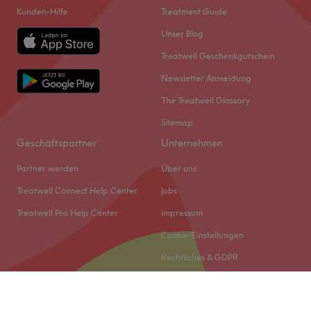
Kunden-Hilfe
Treatment Guide
Unser Blog
Treatwell Geschenkgutschein
Newsletter Anmeldung
The Treatwell Glossary
Sitemap
Geschäftspartner
Unternehmen
Partner werden
Über uns
Treatwell Connect Help Center
Jobs
Treatwell Pro Help Center
Impressum
Cookie-Einstellungen
Rechtliches & GDPR
© 2026 Treatwell DACH GmbH