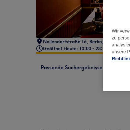
Wir verw
zu perso
Nollendorfstraße 16
,
Berlin, Schöneber
analysie
Geöffnet Heute: 10:00 - 23:00
unsere P
Richtlin
Passende Suchergebnisse