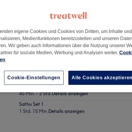
enden eigene Cookies und Cookies von Dritten, um Inhalte un
nalisieren, Medienfunktionen bereitzustellen und unseren Date
g
,
10777
ren. Wir geben auch Informationen über die Nutzung unserer W
artner für soziale Medien, Werbung und Analysen weiter.
Cooki
ien
Nuad Thai (Traditionelle Thai Massage)
45 Min. - 2 Std.
Details anzeigen
Cookie-Einstellungen
Alle Cookies akzeptiere
Thai Yoga Massage
45 Min. - 2 Std.
Details anzeigen
Sathu Set 1
1 Std. 15 Min.
Details anzeigen