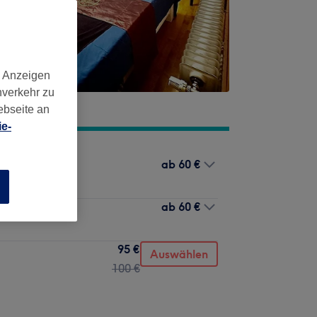
d Anzeigen
nverkehr zu
ebseite an
e-
ab
60 €
n
ab
60 €
95 €
Auswählen
100 €