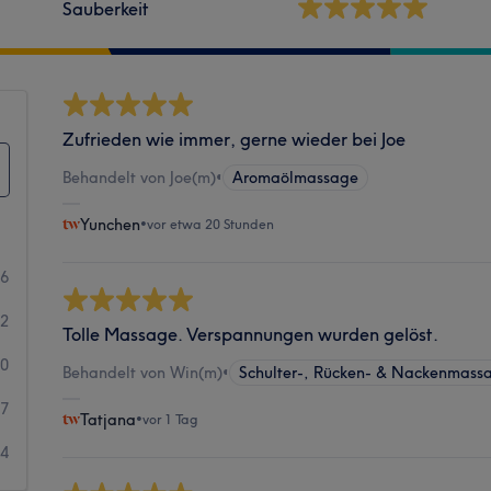
Sauberkeit
Zufrieden wie immer, gerne wieder bei Joe
Behandelt von Joe(m)
•
Aromaölmassage
Yunchen
•
vor etwa 20 Stunden
46
22
Tolle Massage. Verspannungen wurden gelöst.
40
Behandelt von Win(m)
•
Schulter-, Rücken- & Nackenmass
7
Tatjana
•
vor 1 Tag
14