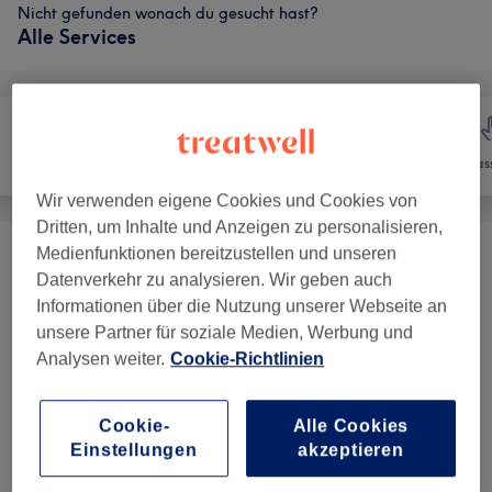
Nicht gefunden wonach du gesucht hast?
Alle Services
Nägel
Gesicht
Mas
Wir verwenden eigene Cookies und Cookies von
Dritten, um Inhalte und Anzeigen zu personalisieren,
Medienfunktionen bereitzustellen und unseren
Wimpernverlängerungen
(
21
)
ab 15 €
Datenverkehr zu analysieren. Wir geben auch
Informationen über die Nutzung unserer Webseite an
Permanent Make-Up
(
8
)
ab 168 €
unsere Partner für soziale Medien, Werbung und
Analysen weiter.
Cookie-Richtlinien
Augenbrauen &
ab 15 €
Wimpernbehandlungen
(
4
)
Cookie-
Alle Cookies
Einstellungen
akzeptieren
Unsere Arbeit