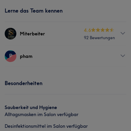
Lerne das Team kennen
4.6
Miterbeiter
92 Bewertungen
Services
P
pham
Nägel
Gesicht
Massage
Services
Besonderheiten
Portfolio
Nägel
Gesicht
Sauberkeit und Hygiene
Alltagsmasken im Salon verfügbar
Desinfektionsmittel im Salon verfügbar