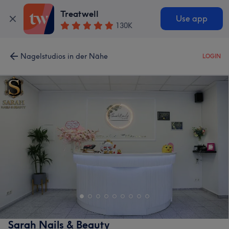
Treatwell
Use app
130K
Nagelstudios in der Nähe
LOGIN
Sarah Nails & Beauty