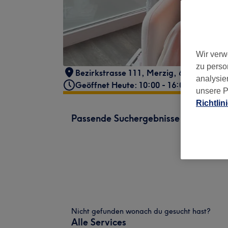
Wir verw
zu perso
Bezirkstrasse 111
,
Merzig
,
66663
analysie
Geöffnet Heute: 10:00 - 16:00
unsere P
Richtlin
Passende Suchergebnisse
Nicht gefunden wonach du gesucht hast?
Alle Services