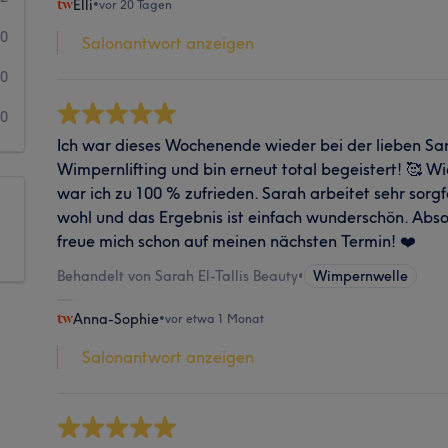
Elli
•
vor 20 Tagen
0
Salonantwort anzeigen
0
0
Ich war dieses Wochenende wieder bei der lieben S
Wimpernlifting und bin erneut total begeistert! 🥰 W
war ich zu 100 % zufrieden. Sarah arbeitet sehr sorgfä
wohl und das Ergebnis ist einfach wunderschön. Abs
freue mich schon auf meinen nächsten Termin! ❤️
Behandelt von Sarah El-Tallis Beauty
•
Wimpernwelle
Anna-Sophie
•
vor etwa 1 Monat
Salonantwort anzeigen