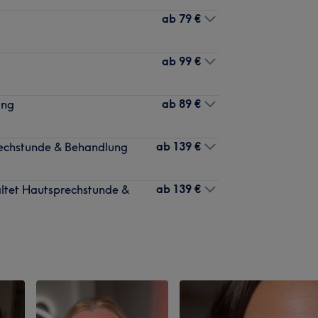
ab
79 €
ab
99 €
ab
89 €
ing
ab
139 €
rechstunde & Behandlung
ab
139 €
ltet Hautsprechstunde &