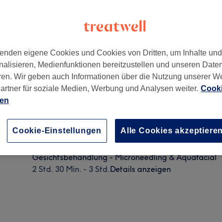
enden eigene Cookies und Cookies von Dritten, um Inhalte un
nalisieren, Medienfunktionen bereitzustellen und unseren Date
ren. Wir geben auch Informationen über die Nutzung unserer W
artner für soziale Medien, Werbung und Analysen weiter.
Cooki
ien
Gesichtsbehandlung - Microneedling - speziell für 
Dehnungsstreifen uvm.
Cookie-Einstellungen
Alle Cookies akzeptiere
45 Min. - 3 Std.
Details anzeigen
Gesichtsbehandlung - Microneedling & Aquafacial
2 Std. 30 Min. - 3 Std.
Details anzeigen