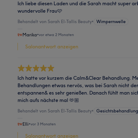
Ich liebe diesen Laden und die Sarah macht super arbe
wundervolle Frau🩷
Behandelt von Sarah El-Tallis Beauty
•
Wimpernwelle
Marika
•
vor etwa 2 Monaten
Salonantwort anzeigen
Ich hatte vor kurzem die Calm&Clear Behandlung. Mei
Behandlungen etwas nervös, was bei Sarah nicht der F
entspannen& es sehr genießen. Danach fühlt man sic
mich aufs nächste mal 🫶🏼
Behandelt von Sarah El-Tallis Beauty
•
Gesichtsbehandlun
Elli
•
vor 3 Monaten
Salonantwort anzeigen