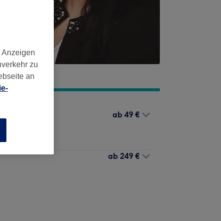
d Anzeigen
nverkehr zu
ebseite an
e-
ab
49 €
Falten, Narben,
n
ab
249 €