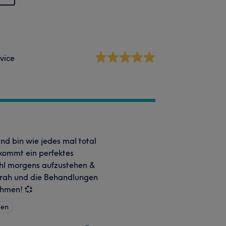
vice
nd bin wie jedes mal total
 kommt ein perfektes
fühl morgens aufzustehen &
Sarah und die Behandlungen
nehmen! 💞
gen