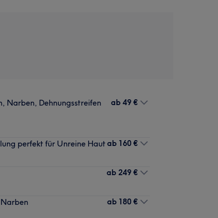
ab
49 €
en, Narben, Dehnungsstreifen
ab
160 €
ung perfekt für Unreine Haut
ab
249 €
ab
180 €
& Narben