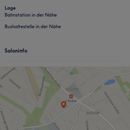
Was unsere Kunden über Sandy sagen
Lage
Bahnstation in der Nähe
Freundlich
33
Professionell
21
Gründlich
20
Bushaltestelle in der Nähe
Kompetent
19
Saloninfo