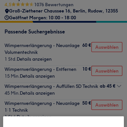
4,5
1076 Bewertungen
Groß-Ziethener Chaussee 16
,
Berlin, Rudow
,
12355
Geöffnet Morgen: 10:00 - 18:00
Passende Suchergebnisse
60 €
Wimpernverlängerung - Neuanlage
Auswählen
Volumentechnik
1 Std.
Details anzeigen
10 €
Wimpernverlängerung - Entfernen
Auswählen
15 Min.
Details anzeigen
ab
45 €
Wimpernverlängerung - Auffüllen 5D Technik
45 Min.
Details anzeigen
50 €
Wimpernverlängerung - Neuanlage
Auswählen
1:1 Technik
1 Std.
Details anzeigen
45 €