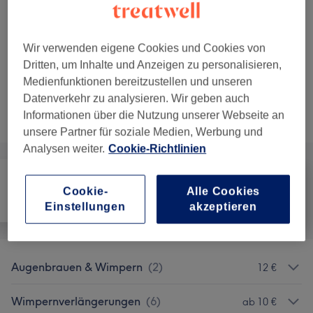
Wimpernverlängerung - Auffüllen 1:1
Auswählen
Technik
1 Std.
Details anzeigen
Wir verwenden eigene Cookies und Cookies von
Dritten, um Inhalte und Anzeigen zu personalisieren,
1 weitere passende Services anzeigen...
Medienfunktionen bereitzustellen und unseren
Datenverkehr zu analysieren. Wir geben auch
Nicht gefunden wonach du gesucht hast?
Informationen über die Nutzung unserer Webseite an
Alle Services
unsere Partner für soziale Medien, Werbung und
Analysen weiter.
Cookie-Richtlinien
Cookie-
Alle Cookies
Alle
Nägel
Gesicht
Einstellungen
akzeptieren
Augenbrauen & Wimpern
(
2
)
12 €
Wimpernverlängerungen
(
6
)
ab 10 €