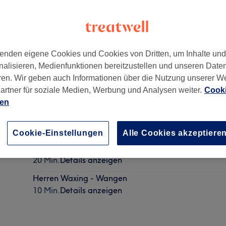
enden eigene Cookies und Cookies von Dritten, um Inhalte un
nalisieren, Medienfunktionen bereitzustellen und unseren Date
,
Germany
,
63065
ren. Wir geben auch Informationen über die Nutzung unserer W
artner für soziale Medien, Werbung und Analysen weiter.
Cooki
ien
Waxing - Achseln
10 Min.
Details anzeigen
Cookie-Einstellungen
Alle Cookies akzeptiere
Waxing - Beine komplett
20 Min.
Details anzeigen
Herren Waxing - Wangen
10 Min.
Details anzeigen