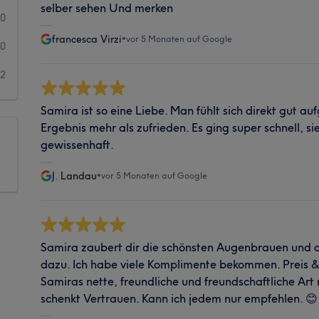
selber sehen Und merken
0
francesca Virzi
•
vor 5 Monaten auf Google
0
2
Samira ist so eine Liebe. Man fühlt sich direkt gut a
Ergebnis mehr als zufrieden. Es ging super schnell, s
gewissenhaft.
J. Landau
•
vor 5 Monaten auf Google
Samira zaubert dir die schönsten Augenbrauen und d
dazu. Ich habe viele Komplimente bekommen. Preis & L
Samiras nette, freundliche und freundschaftliche Ar
schenkt Vertrauen. Kann ich jedem nur empfehlen. 😊