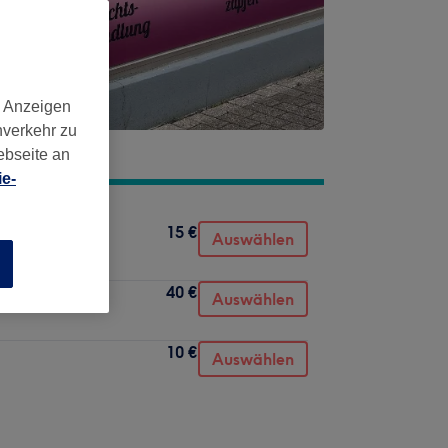
d Anzeigen
nverkehr zu
ebseite an
e-
15 €
Auswählen
n
40 €
Auswählen
10 €
Auswählen