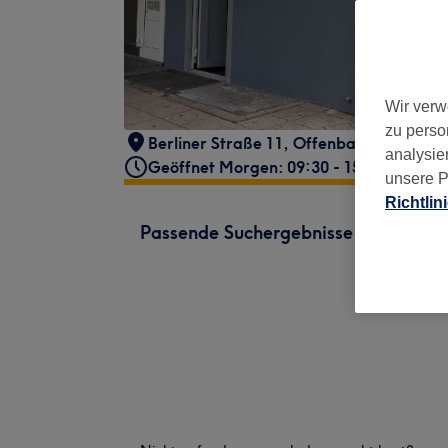
Wir verw
zu perso
Berliner Straße 11
,
Offenbach am Main
analysie
Geöffnet Morgen: 09:30 - 15:00
unsere P
Richtlin
Passende Suchergebnisse