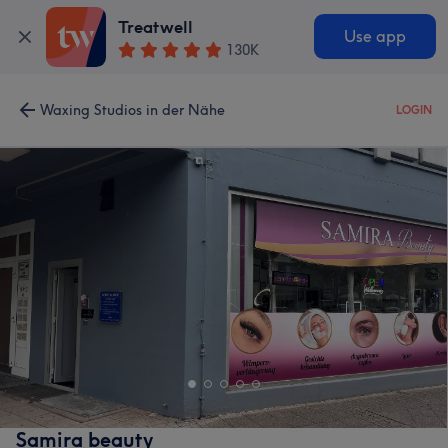
Treatwell
Use app
130K
Waxing Studios in der Nähe
LOGIN
Samira beauty