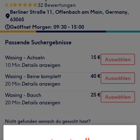
4,8
32 Bewertungen
Berliner Straße 11
,
Offenbach am Main
,
Germany
,
63065
Geöffnet Morgen: 09:30 - 15:00
Passende Suchergebnisse
15 €
Waxing - Achseln
Auswählen
10 Min.
Details anzeigen
40 €
Waxing - Beine komplett
Auswählen
20 Min.
Details anzeigen
25 €
Waxing - Bauch
Auswählen
20 Min.
Details anzeigen
Nicht gefunden wonach du gesucht hast?
Alle Services