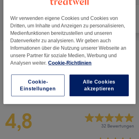
Wir verwenden eigene Cookies und Cookies von
Alle
Haarentfernung
Gesicht
Dritten, um Inhalte und Anzeigen zu personalisieren,
Medienfunktionen bereitzustellen und unseren
Datenverkehr zu analysieren. Wir geben auch
Informationen über die Nutzung unserer Webseite an
Waxing
(
11
)
ab 15 €
unsere Partner für soziale Medien, Werbung und
Analysen weiter.
Cookie-Richtlinien
Herren Waxing
(
18
)
ab 10 €
Cookie-
Alle Cookies
Einstellungen
akzeptieren
Salonbewertungen
4,8
32 Bewertungen