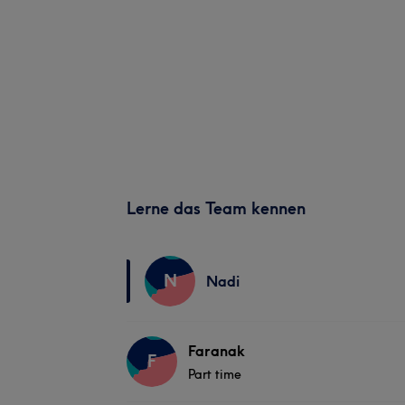
Lerne das Team kennen
N
Nadi
Faranak
F
Part time