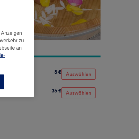
d Anzeigen
nverkehr zu
ebseite an
e-
8 €
Auswählen
n
35 €
Auswählen