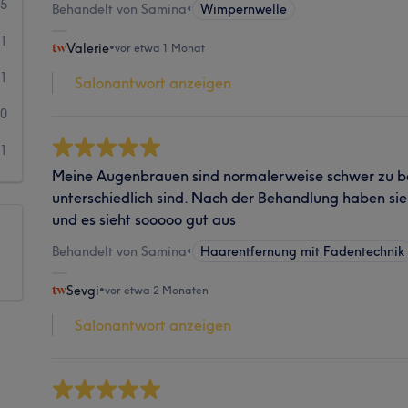
5
Behandelt von Samina
•
Wimpernwelle
1
Valerie
•
vor etwa 1 Monat
1
Salonantwort anzeigen
0
1
Meine Augenbrauen sind normalerweise schwer zu bä
unterschiedlich sind. Nach der Behandlung haben sie
und es sieht sooooo gut aus
Behandelt von Samina
•
Haarentfernung mit Fadentechnik
Sevgi
•
vor etwa 2 Monaten
Salonantwort anzeigen