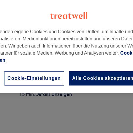
enden eigene Cookies und Cookies von Dritten, um Inhalte un
nalisieren, Medienfunktionen bereitzustellen und unseren Date
3
ren. Wir geben auch Informationen über die Nutzung unserer W
artner für soziale Medien, Werbung und Analysen weiter.
Cooki
ien
Fingernägel lackieren
15 Min.
Details anzeigen
Cookie-Einstellungen
Alle Cookies akzeptiere
French Gel
15 Min.
Details anzeigen