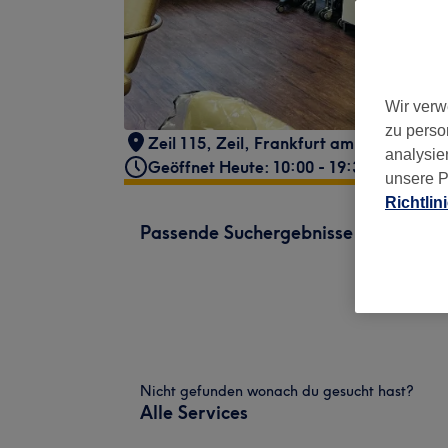
Wir verw
zu perso
Zeil 115
,
Zeil
,
Frankfurt am Main
,
6031
analysie
Geöffnet Heute: 10:00 - 19:30
unsere P
Richtlin
Passende Suchergebnisse
Nicht gefunden wonach du gesucht hast?
Alle Services