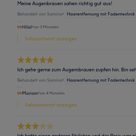
Meine Augenbrauen sahen richtig gut aus!
Behandelt von Samina
•
Haarentfernung mit Fadentechnik
Hilal
•
vor 3 Monaten
Salonantwort anzeigen
Ich gehe gerne zum Augembrauen zupfen hin. Bin seh
Behandelt von Samina
•
Haarentfernung mit Fadentechnik
Mariam
•
vor 4 Monaten
Salonantwort anzeigen
Ich hatte einen anderen Stylisten und der Preis war pl