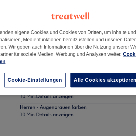
enden eigene Cookies und Cookies von Dritten, um Inhalte un
nalisieren, Medienfunktionen bereitzustellen und unseren Date
usen
,
80637
ren. Wir geben auch Informationen über die Nutzung unserer W
artner für soziale Medien, Werbung und Analysen weiter.
Cooki
ien
Herren - Maschinenhaarschnitt inkl. Haarwäsche
20 Min.
Details anzeigen
Cookie-Einstellungen
Alle Cookies akzeptiere
Herren - Wimpern färben
10 Min.
Details anzeigen
Herren - Augenbrauen färben
10 Min.
Details anzeigen