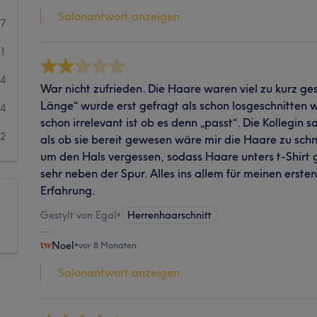
Salonantwort anzeigen
37
11
4
War nicht zufrieden. Die Haare waren viel zu kurz ges
Länge“ wurde erst gefragt als schon losgeschnitten w
4
schon irrelevant ist ob es denn „passt“. Die Kollegin s
2
als ob sie bereit gewesen wäre mir die Haare zu schn
um den Hals vergessen, sodass Haare unters t-Shirt 
sehr neben der Spur. Alles ins allem für meinen erste
Erfahrung.
Gestylt von Egal
•
Herrenhaarschnitt
Noel
•
vor 8 Monaten
Salonantwort anzeigen