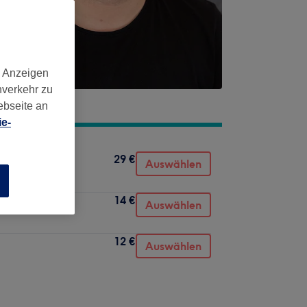
d Anzeigen
nverkehr zu
ebseite an
e-
29 €
Auswählen
n
14 €
Auswählen
12 €
Auswählen