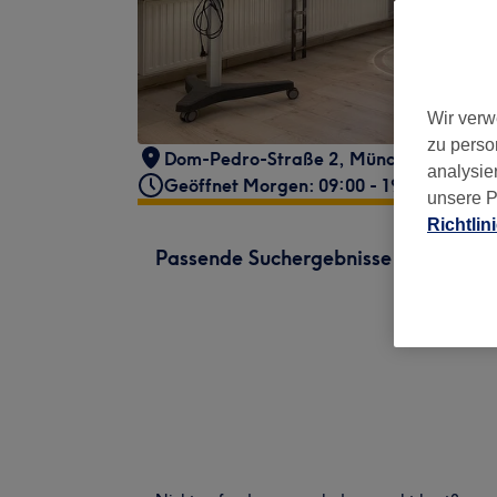
Wir verw
zu perso
Dom-Pedro-Straße 2
,
München, Neuha
analysie
Geöffnet Morgen: 09:00 - 19:00
unsere P
Richtlin
Passende Suchergebnisse