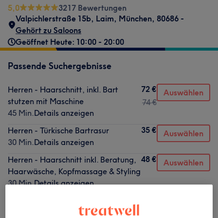
5,0
3217 Bewertungen
Valpichlerstraße 15b
,
Laim
,
München
,
80686 -
Gehört zu Saloons
Geöffnet Heute: 10:00 - 20:00
Passende Suchergebnisse
72 €
Herren - Haarschnitt, inkl. Bart
Auswählen
stutzen mit Maschine
74 €
45 Min.
Details anzeigen
35 €
Herren - Türkische Bartrasur
Auswählen
30 Min.
Details anzeigen
48 €
Herren - Haarschnitt inkl. Beratung,
Auswählen
Haarwäsche, Kopfmassage & Styling
30 Min.
Details anzeigen
Nicht gefunden wonach du gesucht hast?