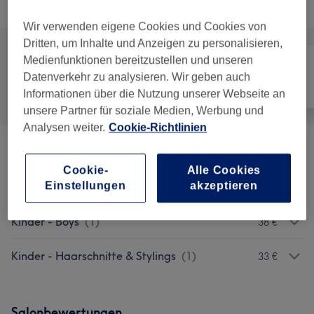
Alle Services
Wir verwenden eigene Cookies und Cookies von
Dritten, um Inhalte und Anzeigen zu personalisieren,
Medienfunktionen bereitzustellen und unseren
Datenverkehr zu analysieren. Wir geben auch
Alle
Friseur
Gesicht
Informationen über die Nutzung unserer Webseite an
unsere Partner für soziale Medien, Werbung und
Analysen weiter.
Cookie-Richtlinien
Herren - Haarschnitte & Bart
(
9
)
ab 26 €
Cookie-
Alle Cookies
Einstellungen
akzeptieren
Herren - Kosmetik
(
4
)
ab 8 €
Kinder - Boys
(
1
)
38 €
Kinder - Haarschnitte & Stylings
(
1
)
33 €
Salonbewertungen