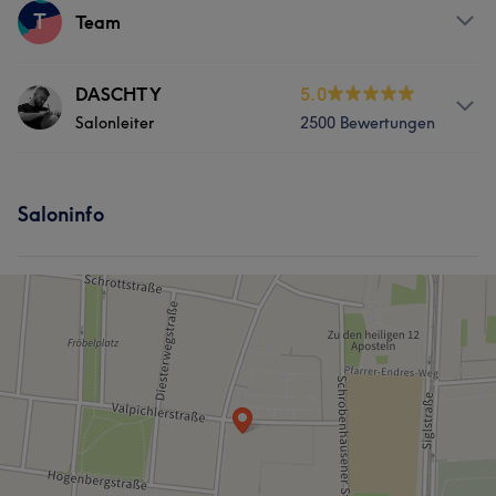
T
Team
Services
DASCHTY
5.0
Salonleiter
2500 Bewertungen
Friseur
Gesicht
Services
Saloninfo
Friseur
Gesicht
Was unsere Kunden über DASCHTY sagen
Professionell
162
Kompetent
91
Außergewöhnlich
87
Erfahren
85