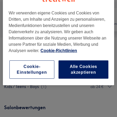
Wir verwenden eigene Cookies und Cookies von
Dritten, um Inhalte und Anzeigen zu personalisieren,
Alle
Friseur
Haarentfernun
Medienfunktionen bereitzustellen und unseren
Datenverkehr zu analysieren. Wir geben auch
Informationen über die Nutzung unserer Webseite an
unsere Partner für soziale Medien, Werbung und
Frühjahrs Aktion
(
4
)
ab 14,25 €
Analysen weiter.
Cookie-Richtlinien
Herren - Haarschnitte & Stylings
(
6
)
ab 17 €
Cookie-
Alle Cookies
Einstellungen
akzeptieren
Herren - Kosmetik
(
4
)
ab 9 €
Kids /Teens - Boys
(
1
)
ab 24 €
Salonbewertungen