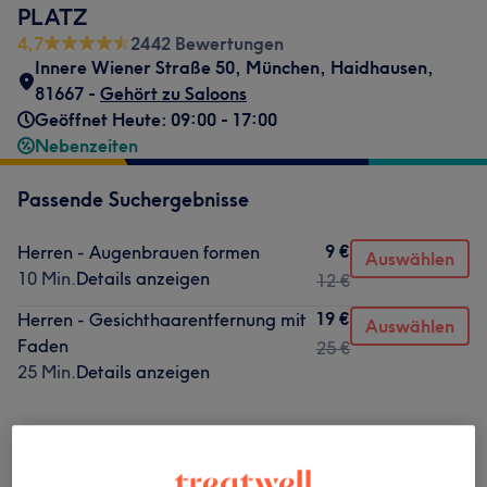
PLATZ
4,7
2442 Bewertungen
Innere Wiener Straße 50
,
München, Haidhausen
,
81667 -
Gehört zu Saloons
Geöffnet Heute: 09:00 - 17:00
Nebenzeiten
Passende Suchergebnisse
9 €
Herren - Augenbrauen formen
Auswählen
10 Min.
Details anzeigen
12 €
19 €
Herren - Gesichthaarentfernung mit
Auswählen
Faden
25 €
25 Min.
Details anzeigen
Nicht gefunden wonach du gesucht hast?
Alle Services