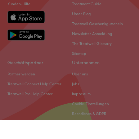
Kunden-Hilfe
Treatment Guide
Unser Blog
Treatwell Geschenkgutschein
Newsletter Anmeldung
The Treatwell Glossary
Sitemap
Geschäftspartner
Unternehmen
Partner werden
Über uns
Treatwell Connect Help Center
Jobs
Treatwell Pro Help Center
Impressum
Cookie-Einstellungen
Rechtliches & GDPR
© 2026 Treatwell DACH GmbH