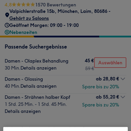
4,8
1570 Bewertungen
Valpichlerstraße 15b
,
München, Laim
,
80686 -
Gehört zu Saloons
Geöffnet Morgen: 09:00 - 19:00
Nebenzeiten
Passende Suchergebnisse
45 €
Damen - Olaplex Behandlung
Auswählen
30 Min.
Details anzeigen
59 €
ab
28,80 €
Damen - Glossing
40 Min.
Details anzeigen
Spare bis zu 20%
ab
55,20 €
Damen - Strähnen halber Kopf
1 Std. 25 Min. - 1 Std. 45 Min.
Spare bis zu 20%
Details anzeigen
Nicht gefunden wonach du gesucht hast?