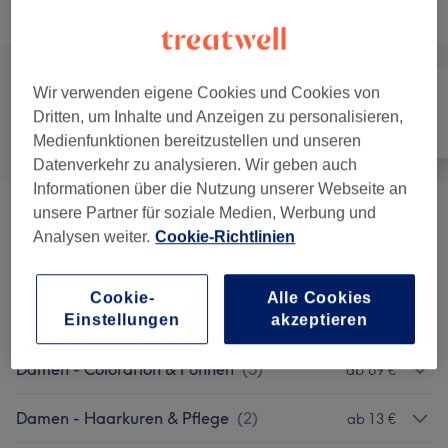
Alle Services
Wir verwenden eigene Cookies und Cookies von
Dritten, um Inhalte und Anzeigen zu personalisieren,
Alle
Friseur
Gesicht
Medienfunktionen bereitzustellen und unseren
Datenverkehr zu analysieren. Wir geben auch
Informationen über die Nutzung unserer Webseite an
unsere Partner für soziale Medien, Werbung und
Damen - Haarschnitte & Stylings
(
10
)
ab 35 €
Analysen weiter.
Cookie-Richtlinien
Damen - Colorationen
(
12
)
ab 28,80 €
Cookie-
Alle Cookies
Damen - Farbe & Coloration
(
1
)
Einstellungen
akzeptieren
ab 90 €
Damen - Coloration & Föhnen
(
5
)
ab 69 €
Damen - Haarkuren & Pflege
(
2
)
ab 13 €