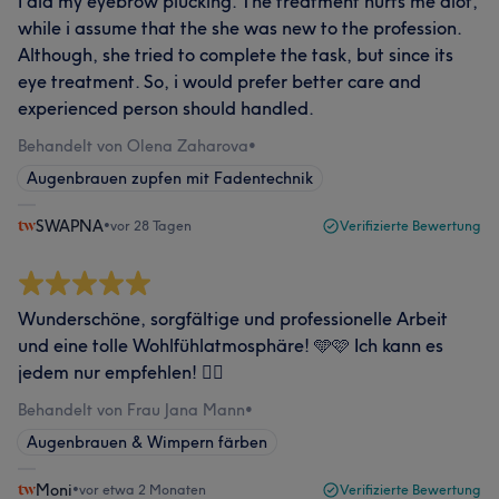
I did my eyebrow plucking. The treatment hurts me alot,
while i assume that the she was new to the profession.
Although, she tried to complete the task, but since its
eye treatment. So, i would prefer better care and
experienced person should handled.
Behandelt von Olena Zaharova
•
Augenbrauen zupfen mit Fadentechnik
SWAPNA
•
vor 28 Tagen
Verifizierte Bewertung
Wunderschöne, sorgfältige und professionelle Arbeit
und eine tolle Wohlfühlatmosphäre! 🩵🩷 Ich kann es
jedem nur empfehlen! 👍🏻
Behandelt von Frau Jana Mann
•
Augenbrauen & Wimpern färben
Moni
•
vor etwa 2 Monaten
Verifizierte Bewertung