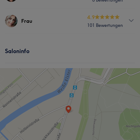
6 Bewertungen
Nägel
Gesicht
Massage
Services
4.9
Frau
101 Bewertungen
Nägel
Körper
Gesicht
Massage
Services
Haarentfernung
Saloninfo
Nägel
Körper
Gesicht
Massage
Haarentfernung
Was unsere Kunden über Frau sagen
Herzlich
9
Kompetent
7