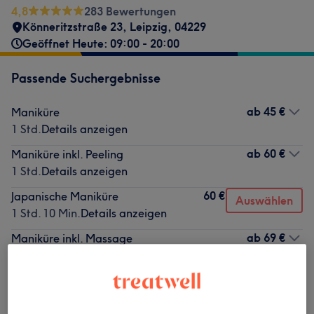
4,8
283 Bewertungen
Könneritzstraße 23
,
Leipzig
,
04229
Geöffnet Heute: 09:00 - 20:00
Passende Suchergebnisse
ab
45 €
Maniküre
1 Std.
Details anzeigen
ab
60 €
Maniküre inkl. Peeling
1 Std.
Details anzeigen
60 €
Japanische Maniküre
Auswählen
1 Std. 10 Min.
Details anzeigen
ab
69 €
Maniküre inkl. Massage
1 Std. 15 Min.
Details anzeigen
Nicht gefunden wonach du gesucht hast?
Alle Services