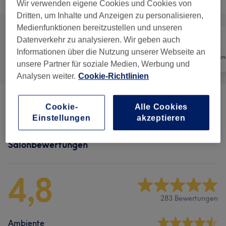
Wir verwenden eigene Cookies und Cookies von
Dritten, um Inhalte und Anzeigen zu personalisieren,
Medienfunktionen bereitzustellen und unseren
Datenverkehr zu analysieren. Wir geben auch
Informationen über die Nutzung unserer Webseite an
Alle
Nägel
Haarentfernun
unsere Partner für soziale Medien, Werbung und
Analysen weiter.
Cookie-Richtlinien
Maniküre & Pediküre
(
14
)
ab 30 €
Cookie-
Alle Cookies
Einstellungen
akzeptieren
Salonbewertungen
4,8
283 Bewertungen
Ambiente