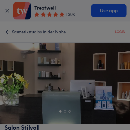
Treatwell
Use app
130K
Kosmetikstudios in der Nähe
LOGIN
Salon Stilvoll