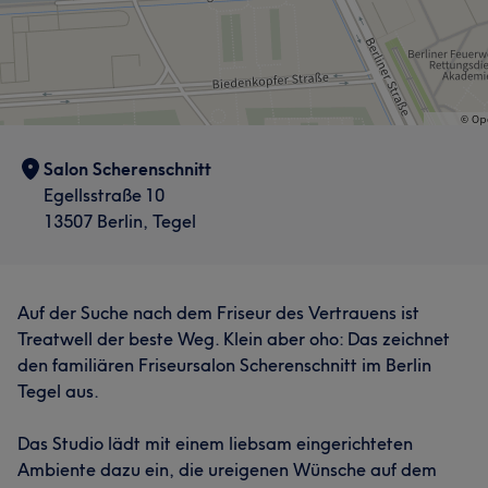
Herzlich
29
Außergewöhnlich
24
Professionell
23
Friseur
Services
Friseur
Kompetent
21
Friseur
Was unsere Kunden über Michaela sagen
Was unsere Kunden über Elsa sagen
Professionell
41
Kompetent
28
Sympathisch
24
Professionell
38
Kompetent
29
Herzlich
23
Aufmerksam
23
Salon Scherenschnitt
Gründlich
Egellsstraße 10
18
13507 Berlin, Tegel
Auf der Suche nach dem Friseur des Vertrauens ist
Treatwell der beste Weg. Klein aber oho: Das zeichnet
den familiären Friseursalon Scherenschnitt im Berlin
Tegel aus.
Das Studio lädt mit einem liebsam eingerichteten
Ambiente dazu ein, die ureigenen Wünsche auf dem