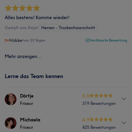
Alles bestens! Komme wieder!
Gestylt von Anja
•
Herren - Trockenhaarschnitt
Hübke
•
vor 23 Tagen
Verifizierte Bewertung
Mehr anzeigen...
Lerne das Team kennen
Dörtje
5.0
Friseur
319 Bewertungen
Info
Michaela
4.9
Friseur
425 Bewertungen
Inhaberin / Chefin/ Profi in “Farbe/Strähnen & Schnitt”