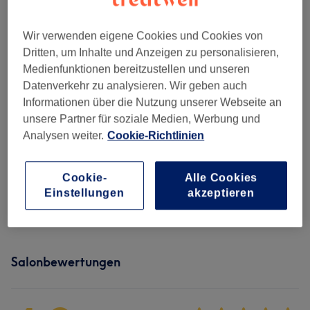
Damen - Haarschnitte & Stylings
(
13
)
ab 10 €
Damen - Farbe & Coloration
(
16
)
Wir verwenden eigene Cookies und Cookies von
ab 20 €
Dritten, um Inhalte und Anzeigen zu personalisieren,
Medienfunktionen bereitzustellen und unseren
Herren - Haarschnitte & Stylings
(
4
)
ab 35 €
Datenverkehr zu analysieren. Wir geben auch
Informationen über die Nutzung unserer Webseite an
Kinder - Haarschnitte & Stylings
(
4
)
ab 39 €
unsere Partner für soziale Medien, Werbung und
Analysen weiter.
Cookie-Richtlinien
Haarkuren & Pflege
(
6
)
ab 4 €
Extras
(
8
)
ab 4 €
Cookie-
Alle Cookies
Einstellungen
akzeptieren
Haarverlängerung
(
4
)
ab 8 €
Salonbewertungen