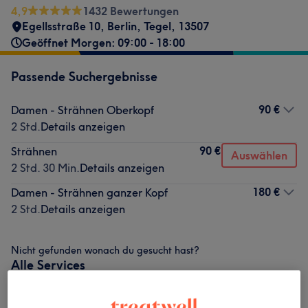
4,9
1432 Bewertungen
Egellsstraße 10
,
Berlin, Tegel
,
13507
Geöffnet Morgen: 09:00 - 18:00
Passende Suchergebnisse
90 €
Damen - Strähnen Oberkopf
2 Std.
Details anzeigen
90 €
Strähnen
Auswählen
2 Std. 30 Min.
Details anzeigen
180 €
Damen - Strähnen ganzer Kopf
2 Std.
Details anzeigen
Nicht gefunden wonach du gesucht hast?
Alle Services