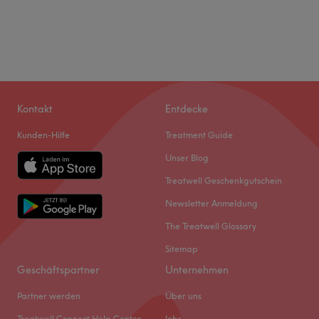
Kontakt
Entdecke
Kunden-Hilfe
Treatment Guide
Unser Blog
Treatwell Geschenkgutschein
Newsletter Anmeldung
The Treatwell Glossary
Sitemap
Geschäftspartner
Unternehmen
Partner werden
Über uns
Treatwell Connect Help Center
Jobs