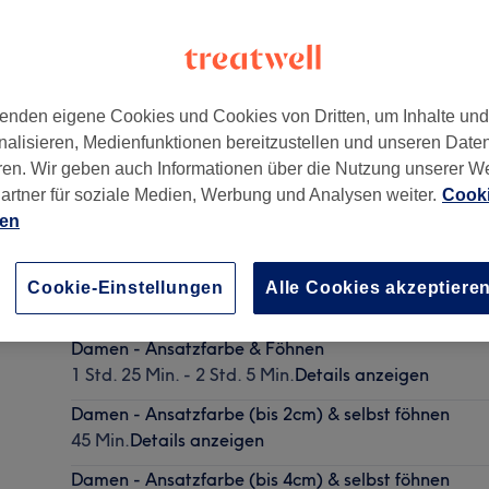
enden eigene Cookies und Cookies von Dritten, um Inhalte un
nalisieren, Medienfunktionen bereitzustellen und unseren Date
am Main
,
60327
ren. Wir geben auch Informationen über die Nutzung unserer W
artner für soziale Medien, Werbung und Analysen weiter.
Cooki
ien
Damen - Ansatzfarbe, Schnitt & Föhnen
Cookie-Einstellungen
Alle Cookies akzeptiere
1 Std. 55 Min.
Details anzeigen
Damen - Ansatzfarbe & Föhnen
1 Std. 25 Min. - 2 Std. 5 Min.
Details anzeigen
Damen - Ansatzfarbe (bis 2cm) & selbst föhnen
45 Min.
Details anzeigen
Damen - Ansatzfarbe (bis 4cm) & selbst föhnen