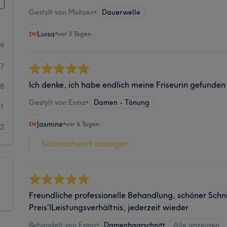
Gestylt von Mohsen
•
Dauerwelle
Luisa
•
vor 3 Tagen
59
67
Ich denke, ich habe endlich meine Friseurin gefunden
18
Gestylt von Esma
•
Damen - Tönung
11
Jasmine
•
vor 6 Tagen
12
Salonantwort anzeigen
Freundliche professionelle Behandlung, schöner Schni
Preis'lLeistungsverhältnis, jederzeit wieder
Behandelt von Esma
•
Damenhaarschnitt
Alle anzeigen