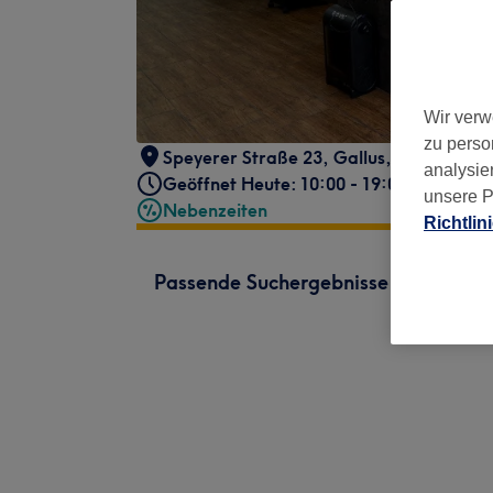
Wir verw
zu perso
Speyerer Straße 23
,
Gallus
,
Frankfurt 
analysie
Geöffnet Heute: 10:00 - 19:00
unsere P
Nebenzeiten
Richtlin
Passende Suchergebnisse