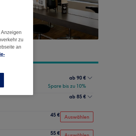
d Anzeigen
nverkehr zu
ebseite an
e-
ab
90 €
n
Spare bis zu 10%
ab
85 €
45 €
Auswählen
55 €
Auswählen