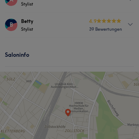
Stylist
Friseur
Gesicht
Services
Betty
4.9
B
Stylist
39 Bewertungen
Friseur
Gesicht
Services
Saloninfo
Friseur
Gesicht