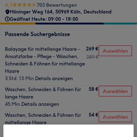
4,7
703 Bewertungen
Höninger Weg 164, 50969 Köln, Deutschland
Geöffnet Heute: 09:00 - 18:00
Passende Suchergebnisse
269 €
Balayage für mittellange Haare -
Auswählen
Ansatzfarbe - Pflege - Waschen,
389 €
Schneiden & Föhnen für mittellange
Haare
3 Std. 15 Min.
Details anzeigen
58 €
Waschen, Schneiden & Föhnen für
Auswählen
lange Haare
45 Min.
Details anzeigen
54 €
Waschen, Schneiden & Föhnen für
Auswählen
mittellange Haare
45 Min.
Details anzeigen