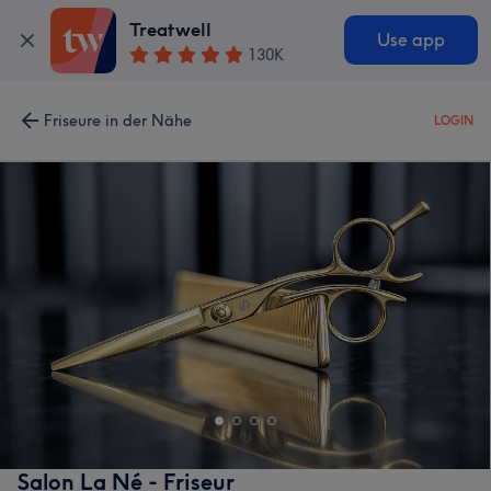
Treatwell
Use app
130K
Friseure in der Nähe
LOGIN
Salon La Né - Friseur