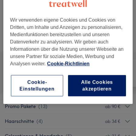
50 €
Waschen, Schneiden & Föhnen für
Auswählen
kurze Haare
30 Min.
Details anzeigen
Wir verwenden eigene Cookies und Cookies von
Dritten, um Inhalte und Anzeigen zu personalisieren,
Medienfunktionen bereitzustellen und unseren
Nicht gefunden wonach du gesucht hast?
Datenverkehr zu analysieren. Wir geben auch
Alle Services
Informationen über die Nutzung unserer Webseite an
unsere Partner für soziale Medien, Werbung und
Analysen weiter.
Cookie-Richtlinien
Alle
Friseur
Gesicht
Cookie-
Alle Cookies
Einstellungen
akzeptieren
Promo Pakete
(
13
)
ab 90 €
Haarschnitte
(
4
)
ab 34 €