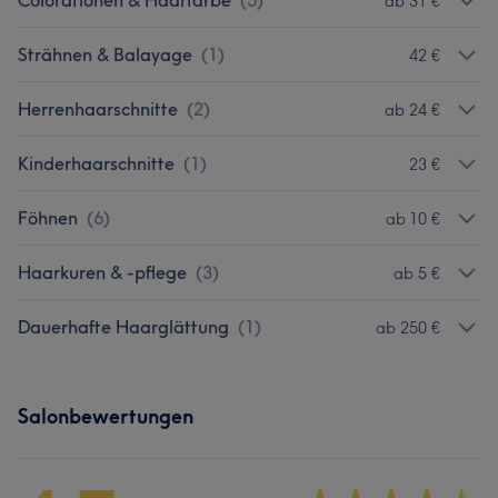
Colorationen & Haarfarbe
(
5
)
ab 31 €
Strähnen & Balayage
(
1
)
42 €
Herrenhaarschnitte
(
2
)
ab 24 €
Kinderhaarschnitte
(
1
)
23 €
Föhnen
(
6
)
ab 10 €
Haarkuren & -pflege
(
3
)
ab 5 €
Dauerhafte Haarglättung
(
1
)
ab 250 €
Salonbewertungen