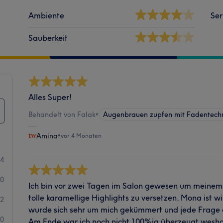
Ambiente
Ser
Sauberkeit
Alles Super!
Behandelt von Falak
•
Augenbrauen zupfen mit Fadentech
Amina
•
vor 4 Monaten
4
0
Ich bin vor zwei Tagen im Salon gewesen um meine
tolle karamellige Highlights zu versetzen. Mona ist wir
2
wurde sich sehr um mich gekümmert und jede Frage d
0
Am Ende war ich noch nicht 100%ig überzeugt wesha