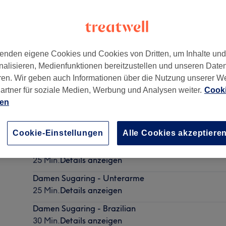
enden eigene Cookies und Cookies von Dritten, um Inhalte un
nalisieren, Medienfunktionen bereitzustellen und unseren Date
0227
ren. Wir geben auch Informationen über die Nutzung unserer W
artner für soziale Medien, Werbung und Analysen weiter.
Cooki
ien
Damen Sugaring - Oberlippe
15 Min.
Details anzeigen
Cookie-Einstellungen
Alle Cookies akzeptiere
Damen Sugaring - Oberarme
25 Min.
Details anzeigen
Damen Sugaring - Unterarme
25 Min.
Details anzeigen
Damen Sugaring - Brazilian
30 Min.
Details anzeigen