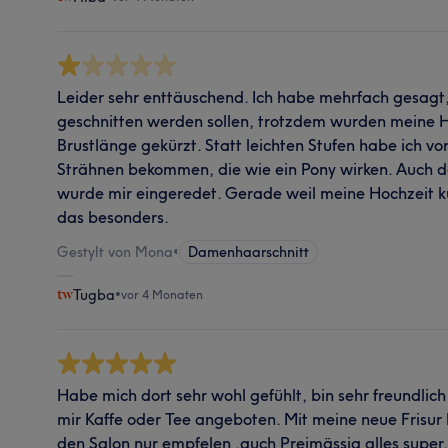
Leider sehr enttäuschend. Ich habe mehrfach gesagt,
geschnitten werden sollen, trotzdem wurden meine H
Brustlänge gekürzt. Statt leichten Stufen habe ich vo
Strähnen bekommen, die wie ein Pony wirken. Auch d
wurde mir eingeredet. Gerade weil meine Hochzeit kur
das besonders.
Gestylt von Mona
•
Damenhaarschnitt
Tugba
•
vor 4 Monaten
Habe mich dort sehr wohl gefühlt, bin sehr freundli
mir Kaffe oder Tee angeboten. Mit meine neue Frisur b
den Salon nur empfelen ,auch Preimässig alles super