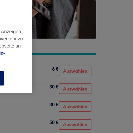
d Anzeigen
nverkehr zu
ebseite an
e-
6 €
Auswählen
n
30 €
Auswählen
30 €
Auswählen
50 €
Auswählen