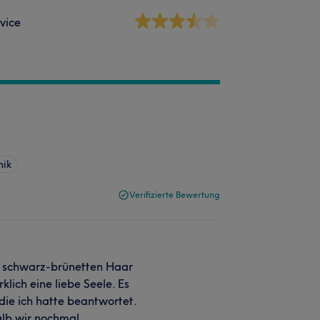
vice
nik
Verifizierte Bewertung
m schwarz-brünetten Haar
klich eine liebe Seele. Es
ie ich hatte beantwortet.
lb wir nochmal