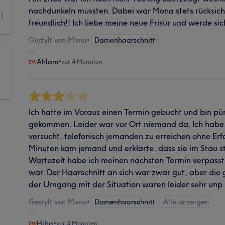
nachdunkeln mussten. Dabei war Mona stets rücksich
1
freundlich!! Ich liebe meine neue Frisur und werde s
Gestylt von Mona
•
Damenhaarschnitt
Ahlam
•
vor 4 Monaten
Ich hatte im Voraus einen Termin gebucht und bin p
gekommen. Leider war vor Ort niemand da. Ich habe
versucht, telefonisch jemanden zu erreichen ohne Erf
Minuten kam jemand und erklärte, dass sie im Stau s
Wartezeit habe ich meinen nächsten Termin verpasst,
war. Der Haarschnitt an sich war zwar gut, aber di
der Umgang mit der Situation waren leider sehr unp
Gestylt von Mona
•
Damenhaarschnitt
Alle anzeigen
Hiba
•
vor 4 Monaten