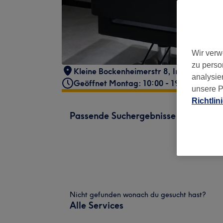
Wir verw
zu perso
Kleine Bockenheimerstr 8
,
Innenstadt I
,
analysie
Geöffnet Montag: 10:00 - 19:00
unsere P
Richtlin
Passende Suchergebnisse
Nicht gefunden wonach du gesucht hast?
Alle Services