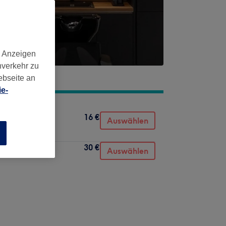
d Anzeigen
nverkehr zu
ebseite an
e-
16 €
Auswählen
n
30 €
Auswählen