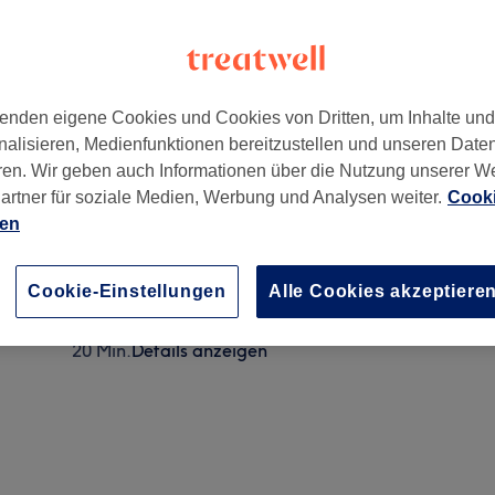
enden eigene Cookies und Cookies von Dritten, um Inhalte un
nalisieren, Medienfunktionen bereitzustellen und unseren Date
Frankfurt am Main
,
60313
ren. Wir geben auch Informationen über die Nutzung unserer W
artner für soziale Medien, Werbung und Analysen weiter.
Cooki
ien
Augenbrauen zupfen
15 Min.
Details anzeigen
Cookie-Einstellungen
Alle Cookies akzeptiere
Augenbrauen färben & zupfen
20 Min.
Details anzeigen