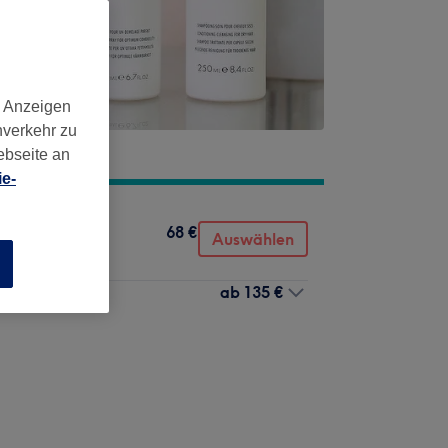
d Anzeigen
nverkehr zu
ebseite an
e-
68 €
Auswählen
n
ab
135 €