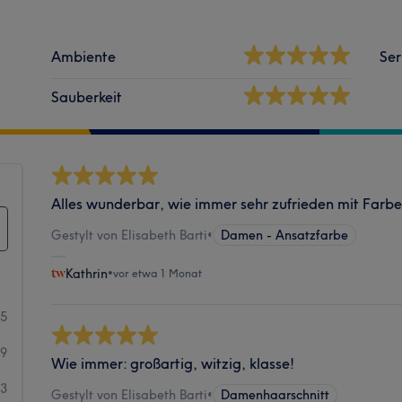
Ambiente
Ser
Sauberkeit
Alles wunderbar, wie immer sehr zufrieden mit Farbe
Gestylt von Elisabeth Barti
•
Damen - Ansatzfarbe
Kathrin
•
vor etwa 1 Monat
45
29
Wie immer: großartig, witzig, klasse!
3
Gestylt von Elisabeth Barti
•
Damenhaarschnitt