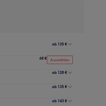
ab
135 €
68 €
Auswählen
ab
128 €
ab
135 €
ab
143 €