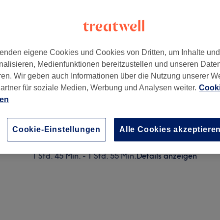
enden eigene Cookies und Cookies von Dritten, um Inhalte un
nalisieren, Medienfunktionen bereitzustellen und unseren Date
g
,
10719
ren. Wir geben auch Informationen über die Nutzung unserer W
artner für soziale Medien, Werbung und Analysen weiter.
Cooki
ien
Damen - Ansatzfarbe TO GO
1 Std.
Details anzeigen
Cookie-Einstellungen
Alle Cookies akzeptiere
Damen - Strähnen Oberkopf- Schnitt
1 Std. 45 Min. - 1 Std. 55 Min.
Details anzeigen