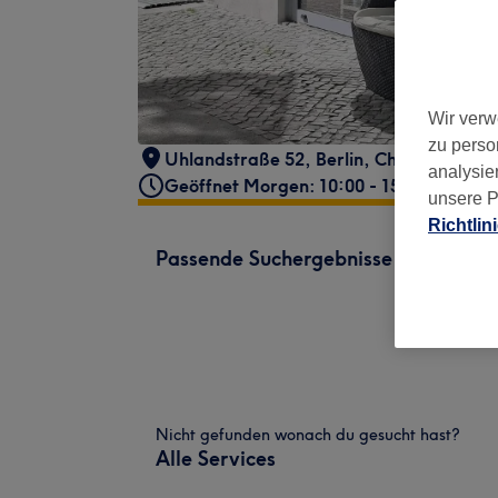
Wir verw
zu perso
Uhlandstraße 52
,
Berlin, Charlottenbur
analysie
Geöffnet Morgen: 10:00 - 15:30
unsere P
Richtlin
Passende Suchergebnisse
Nicht gefunden wonach du gesucht hast?
Alle Services