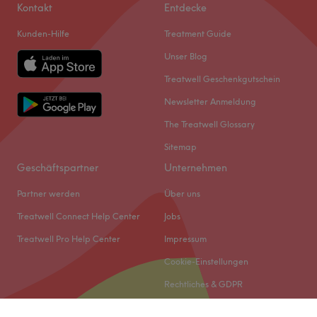
Kontakt
Entdecke
Kunden-Hilfe
Treatment Guide
Unser Blog
Treatwell Geschenkgutschein
Newsletter Anmeldung
The Treatwell Glossary
Sitemap
Geschäftspartner
Unternehmen
Partner werden
Über uns
Treatwell Connect Help Center
Jobs
Treatwell Pro Help Center
Impressum
Cookie-Einstellungen
Rechtliches & GDPR