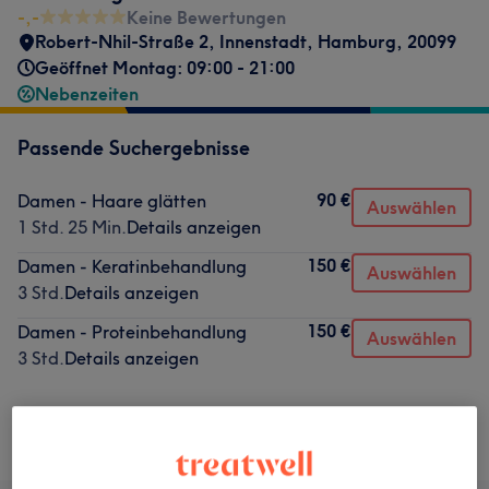
-,-
Keine Bewertungen
Robert-Nhil-Straße 2
,
Innenstadt
,
Hamburg
,
20099
Geöffnet Montag: 09:00 - 21:00
Nebenzeiten
Passende Suchergebnisse
90 €
Damen - Haare glätten
Auswählen
1 Std. 25 Min.
Details anzeigen
150 €
Damen - Keratinbehandlung
Auswählen
3 Std.
Details anzeigen
150 €
Damen - Proteinbehandlung
Auswählen
3 Std.
Details anzeigen
Nicht gefunden wonach du gesucht hast?
Alle Services