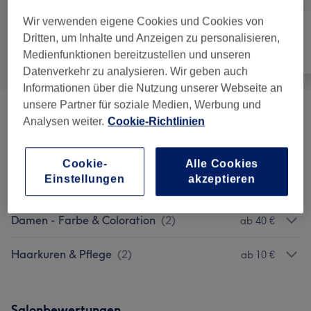
Wir verwenden eigene Cookies und Cookies von
Dritten, um Inhalte und Anzeigen zu personalisieren,
Alle
Friseur
Gesicht
Medienfunktionen bereitzustellen und unseren
Datenverkehr zu analysieren. Wir geben auch
Informationen über die Nutzung unserer Webseite an
unsere Partner für soziale Medien, Werbung und
Herren - Haarschnitte & Stylings
(
8
)
ab 5 €
Analysen weiter.
Cookie-Richtlinien
Damen - Haarschnitte & Stylings
(
9
)
ab 25 €
Cookie-
Alle Cookies
Einstellungen
akzeptieren
Kinder - Haarschnitte & Stylings
(
3
)
ab 10 €
Damen - Farbe & Coloration
(
2
)
ab 40 €
Haarkuren & Pflege
(
2
)
ab 10 €
Salonbewertungen