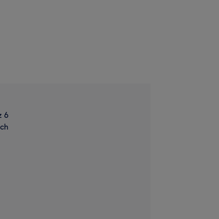
z 6
ach