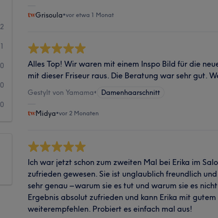
Grisoula
•
vor etwa 1 Monat
2
1
Alles Top! Wir waren mit einem Inspo Bild für die ne
0
mit dieser Friseur raus. Die Beratung war sehr gut.
0
Gestylt von Yamama
•
Damenhaarschnitt
0
Midya
•
vor 2 Monaten
Ich war jetzt schon zum zweiten Mal bei Erika im Sal
zufrieden gewesen. Sie ist unglaublich freundlich und e
sehr genau – warum sie es tut und warum sie es nicht
Ergebnis absolut zufrieden und kann Erika mit gute
weiterempfehlen. Probiert es einfach mal aus!