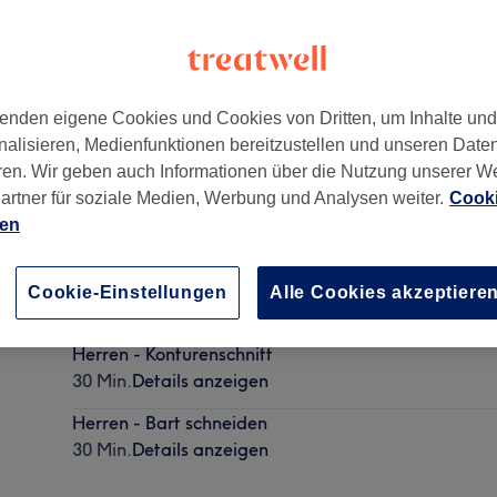
enden eigene Cookies und Cookies von Dritten, um Inhalte un
nalisieren, Medienfunktionen bereitzustellen und unseren Date
ren. Wir geben auch Informationen über die Nutzung unserer W
artner für soziale Medien, Werbung und Analysen weiter.
Cooki
ien
Herren - Waschen, Schneiden & Föhnen (inkl. Kopf
Cookie-Einstellungen
Alle Cookies akzeptiere
30 Min.
Details anzeigen
Herren - Konturenschnitt
30 Min.
Details anzeigen
Herren - Bart schneiden
30 Min.
Details anzeigen