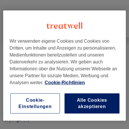
Alle
Friseur
Gesicht
Wir verwenden eigene Cookies und Cookies von
Dritten, um Inhalte und Anzeigen zu personalisieren,
Medienfunktionen bereitzustellen und unseren
Damen - Haarschnitte & Stylings
(
7
)
ab 28,50 €
Datenverkehr zu analysieren. Wir geben auch
Informationen über die Nutzung unserer Webseite an
Damen - Farbe, Schnitt & Styling
(
9
)
ab 75,50 €
unsere Partner für soziale Medien, Werbung und
Analysen weiter.
Cookie-Richtlinien
Haarkuren & Pflege
(
1
)
12,50 €
Herren - Haarschnitte & Stylings
(
5
)
ab 23 €
Cookie-
Alle Cookies
Einstellungen
akzeptieren
Kinder (bis 6 Jahre)- Haarschnitte &
ab 15,50 €
Stylings
(
1
)