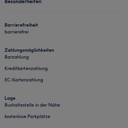
Was unsere Kunden über Conny sagen
Besonderheiten
Friseur
Gesicht
Massage
Kompetent
9
Sympathisch
8
Erfahren
8
Was unsere Kunden über Carola sagen
Professionell
7
Barrierefreiheit
barrierefrei
Kompetent
38
Sympathisch
31
Professionell
30
Erfahren
26
Zahlungsmöglichkeiten
Barzahlung
Kreditkartenzahlung
EC-Kartenzahlung
Lage
Bushaltestelle in der Nähe
kostenlose Parkplätze