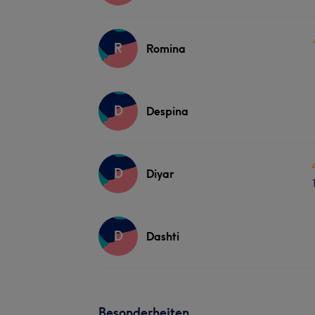
R
Romina
D
Despina
D
Diyar
D
Dashti
Besonderheiten