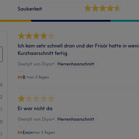
Sauberkeit
Ich kam sehr schnell dran und der Frisör hatte in we
Kurzhaarschnitt fertig.
Gestylt von Diyar
•
Herrenhaarschnitt
B.
•
vor 3 Tagen
26
2
Er war nicht da
1
Gestylt von Diyar
•
Herrenhaarschnitt
0
Emin
•
vor 3 Tagen
1