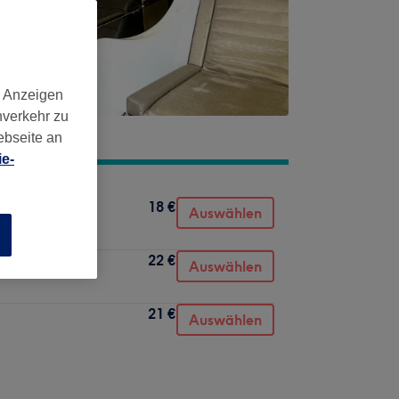
d Anzeigen
nverkehr zu
ebseite an
e-
18 €
Auswählen
n
22 €
Auswählen
21 €
Auswählen