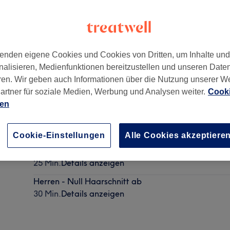
enden eigene Cookies und Cookies von Dritten, um Inhalte un
nalisieren, Medienfunktionen bereitzustellen und unseren Date
 Hart
,
München
,
80807
ren. Wir geben auch Informationen über die Nutzung unserer W
artner für soziale Medien, Werbung und Analysen weiter.
Cooki
ien
Herren - Schneiden ab 18
20 Min.
Details anzeigen
Cookie-Einstellungen
Alle Cookies akzeptiere
Herren - Waschen & Schneiden ab 22 €
25 Min.
Details anzeigen
Herren - Null Haarschnitt ab
30 Min.
Details anzeigen