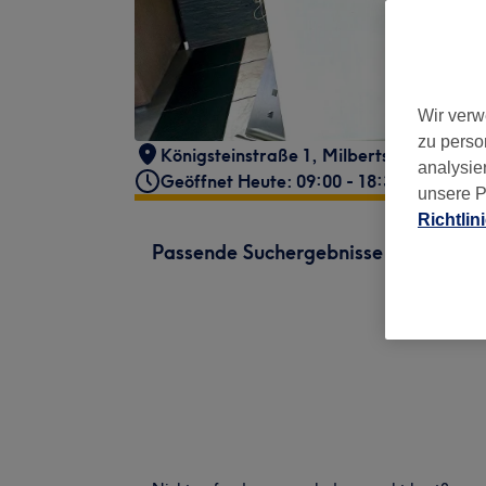
Wir verw
zu perso
Königsteinstraße 1
,
Milbertshofen - Am
analysie
Geöffnet Heute: 09:00 - 18:30
unsere P
Richtlin
Passende Suchergebnisse