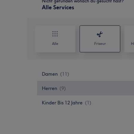
Nicht gefunden wonach du gesucht hast?
Alle Services
Alle
Friseur
H
Damen
(
11
)
Herren
(
9
)
Kinder Bis 12 Jahre
(
1
)