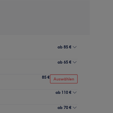
ab
85 €
ab
65 €
85 €
Auswählen
ab
110 €
ab
70 €