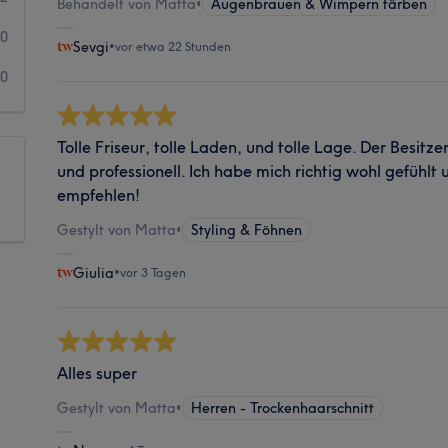
Behandelt von Matta
•
Augenbrauen & Wimpern färben
0
Sevgi
•
vor etwa 22 Stunden
0
Tolle Friseur, tolle Laden, und tolle Lage. Der Besitzer
und professionell. Ich habe mich richtig wohl gefühlt
empfehlen!
Gestylt von Matta
•
Styling & Föhnen
Giulia
•
vor 3 Tagen
Alles super
Gestylt von Matta
•
Herren - Trockenhaarschnitt