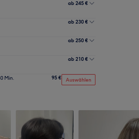
ab
245 €
ab
230 €
ab
250 €
ab
210 €
95 €
0 Min.
Auswählen