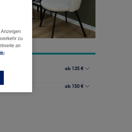
d Anzeigen
nverkehr zu
ebseite an
e-
ab
135 €
n
ab
150 €
nen