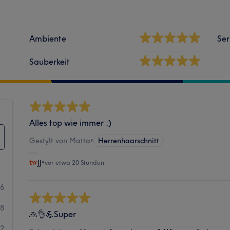
Ambiente
Ser
Sauberkeit
Alles top wie immer :)
Gestylt von Matta
•
Herrenhaarschnitt
JJ
•
vor etwa 20 Stunden
06
8
🙏👌💪Super
2