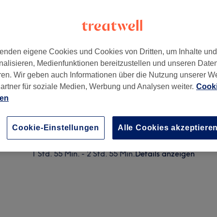
enden eigene Cookies und Cookies von Dritten, um Inhalte un
nalisieren, Medienfunktionen bereitzustellen und unseren Date
eldorf
,
40210
ren. Wir geben auch Informationen über die Nutzung unserer W
artner für soziale Medien, Werbung und Analysen weiter.
Cooki
ien
Damen - Foliensträhnen ganzer Kopf & Föhnen
2 Std. - 2 Std. 45 Min.
Details anzeigen
Cookie-Einstellungen
Alle Cookies akzeptiere
Damen - Foliensträhnen ganzer Kopf, Schnitt & Föh
1 Std. 55 Min. - 2 Std. 55 Min.
Details anzeigen