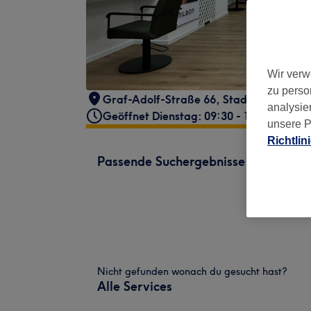
Wir verw
zu perso
Graf-Adolf-Straße 66
,
Stadtmitte
,
Düss
analysie
Geöffnet Dienstag: 09:30 - 18:30
unsere P
Richtlin
Passende Suchergebnisse
Nicht gefunden wonach du gesucht hast?
Alle Services